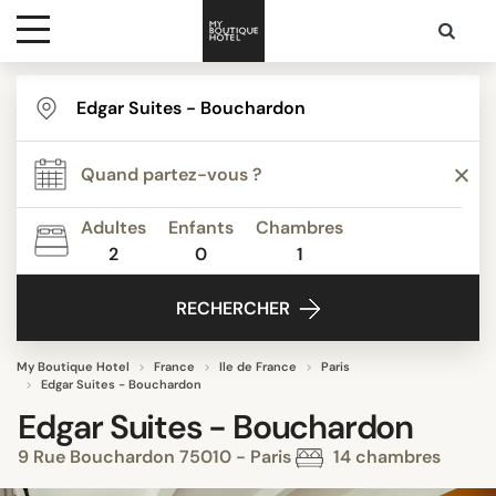
Destinations
Inspiration
Adultes
Enfants
Chambres
2
0
1
Media
RECHERCHER
Contact
My Boutique Hotel
France
Ile de France
Paris
Edgar Suites - Bouchardon
Edgar Suites - Bouchardon
9 Rue Bouchardon 75010 - Paris
14 chambres