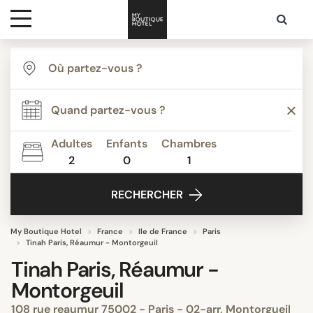
Destinations
Inspiration
Adultes
Enfants
Chambres
2
0
1
Media
RECHERCHER
Contact
My Boutique Hotel
France
Ile de France
Paris
Tinah Paris, Réaumur - Montorgeuil
Tinah Paris, Réaumur -
Montorgeuil
108 rue reaumur 75002 - Paris - 02-arr, Montorgueil