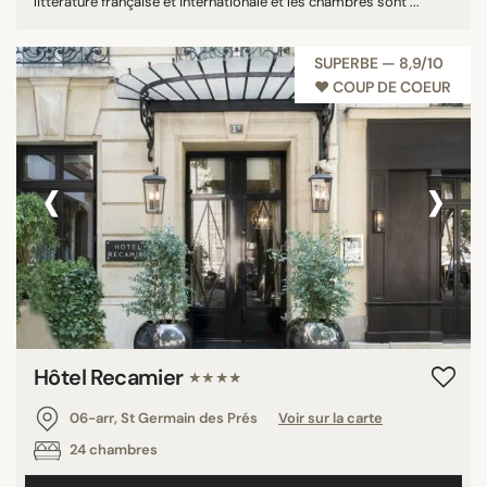
littérature française et internationale et les chambres sont ...
SUPERBE — 8,9/10
♥︎ COUP DE COEUR
‹
›
Hôtel Recamier
★★★★
06-arr, St Germain des Prés
Voir sur la carte
24 chambres