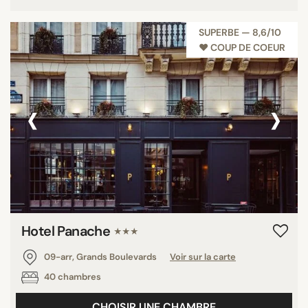
SUPERBE — 8,6/10
♥︎ COUP DE COEUR
‹
›
Hotel Panache
★★★
09-arr, Grands Boulevards
Voir sur la carte
40 chambres
CHOISIR UNE CHAMBRE