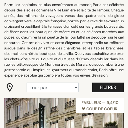
QUARTIER
Parmi les capitales les plus envoûtantes au monde, Paris est célébrée
depuis des siècles comme la Ville Lumière et la cité de l'amour. Chaque
année, des millions de voyageurs venus des quatre coins du globe
convergent vers la capitale française, portés par le rêve de savourer un
RECHERCHER
croissant croustillant à la terrasse d'un café sur les grands boulevards,
de flâner dans les boutiques de créateurs et les célèbres marchés aux
puces, ou d'admirer la silhouette de la Tour Eiffel se découper sur le ciel
nocturne. Cet art de vivre et cette élégance intemporelle se reflètent
jusque dans le design raffiné des chambres et les tables branchées
des meilleurs hôtels boutiques de la ville. Que vous souhaitiez explorer
les chefs-d'œuvre du Louvre et du Musée d’Orsay, déambuler dans les
ruelles pittoresques de Montmartre et du Marais, ou succomber à une
gastronomie qui inspire les gourmets du monde entier, Paris offre une
expérience absolue qui comblera toutes vos envies d'évasion.
FILTRER
FABULEUX — 9,4/10
♥︎ COUP DE COEUR