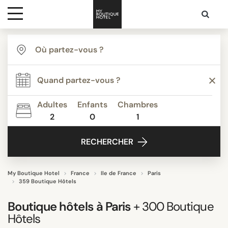
Destinations
TYPE
Inspiration
THÈME
Adultes
Enfants
Chambres
2
0
1
Media
ÉQUIPEMENTS
RECHERCHER
Contact
ÉTOILES
My Boutique Hotel
France
Ile de France
Paris
359 Boutique Hôtels
NOTE
Boutique hôtels à
Paris
+ 300
Boutique
Hôtels