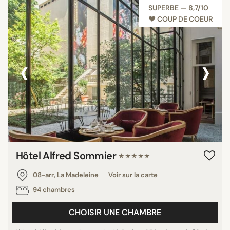
SUPERBE — 8,7/10
♥︎ COUP DE COEUR
‹
›
Hôtel Alfred Sommier
★★★★★
08-arr, La Madeleine
Voir sur la carte
94 chambres
CHOISIR UNE CHAMBRE