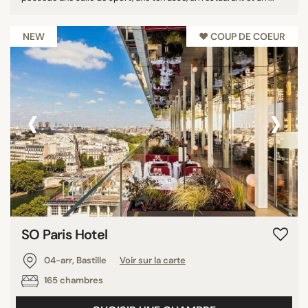
NEW
♥︎ COUP DE COEUR
‹
›
SO Paris Hotel
04-arr, Bastille
Voir sur la carte
165 chambres