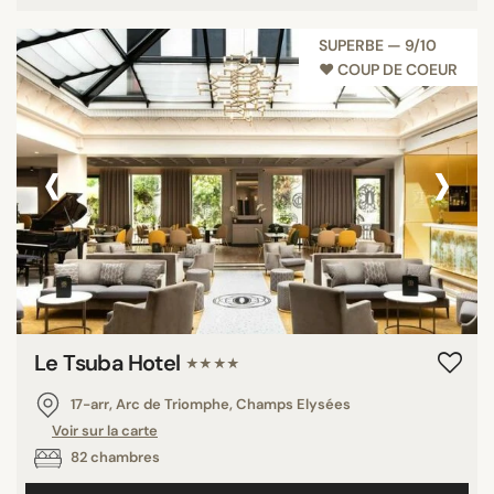
SUPERBE — 9/10
♥︎ COUP DE COEUR
‹
›
Le Tsuba Hotel
★★★★
17-arr, Arc de Triomphe, Champs Elysées
Voir sur la carte
82 chambres