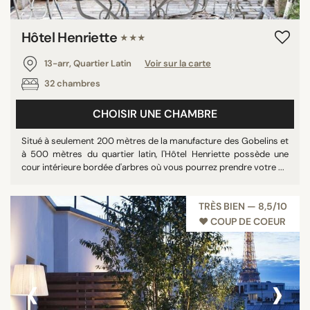
Hôtel Henriette
★★★
13-arr, Quartier Latin
Voir sur la carte
32 chambres
CHOISIR UNE CHAMBRE
Situé à seulement 200 mètres de la manufacture des Gobelins et
à 500 mètres du quartier latin, l'Hôtel Henriette possède une
cour intérieure bordée d'arbres où vous pourrez prendre votre ...
TRÈS BIEN — 8,5/10
♥︎ COUP DE COEUR
‹
›