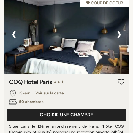
♥︎ COUP DE COEUR
‹
›
COQ Hotel Paris
★★★
13-arr
Voir sur la carte
50 chambres
CHOISIR UNE CHAMBRE
Situé dans le 13ème arrondissement de Paris, l'Hôtel COQ
(Community of Quality) propose une réception ouverte 24h/24,