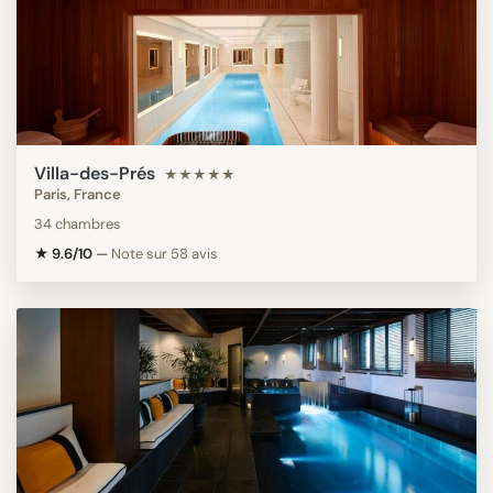
Villa-des-Prés
★★★★★
Paris, France
34 chambres
★ 9.6/10
—
Note sur 58 avis