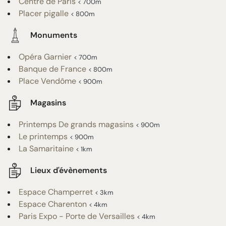
Centre de Paris
< 700m
Placer pigalle
< 800m
Monuments
Opéra Garnier
< 700m
Banque de France
< 800m
Place Vendôme
< 900m
Magasins
Printemps De grands magasins
< 900m
Le printemps
< 900m
La Samaritaine
< 1km
Lieux d'évènements
Espace Champerret
< 3km
Espace Charenton
< 4km
Paris Expo - Porte de Versailles
< 4km