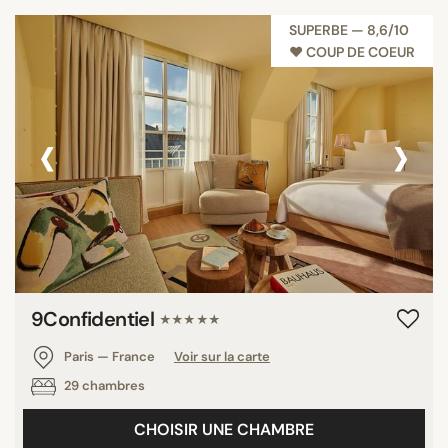
SUPERBE — 8,6/10
♥︎ COUP DE COEUR
‹
›
9Confidentiel
★★★★★
Paris — France
Voir sur la carte
29 chambres
CHOISIR UNE CHAMBRE