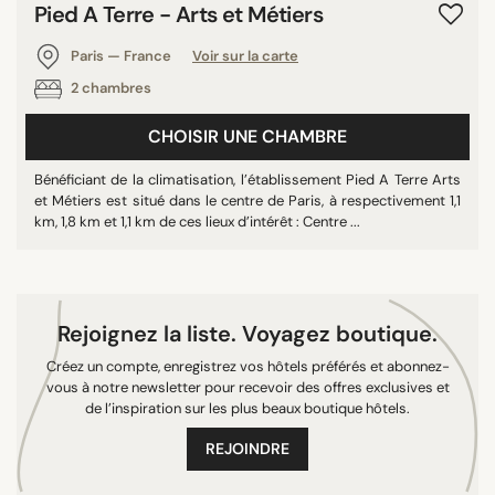
Pied A Terre - Arts et Métiers
9/10
10/10
Paris — France
Voir sur la carte
2 chambres
CHOISIR UNE CHAMBRE
RECHERCHER
Bénéficiant de la climatisation, l’établissement Pied A Terre Arts
et Métiers est situé dans le centre de Paris, à respectivement 1,1
km, 1,8 km et 1,1 km de ces lieux d’intérêt : Centre ...
Rejoignez la liste. Voyagez boutique.
Créez un compte, enregistrez vos hôtels préférés et abonnez-
vous à notre newsletter pour recevoir des offres exclusives et
de l’inspiration sur les plus beaux boutique hôtels.
REJOINDRE