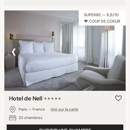
SUPERBE — 8,8/10
♥︎ COUP DE COEUR
‹
›
Hotel de Nell
★★★★★
Paris — France
Voir sur la carte
33 chambres