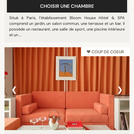
CHOISIR UNE CHAMBRE
Restaurant
Rooftop
Situé à Paris, l’établissement Bloom House Hôtel & SPA
comprend un jardin, un salon commun, une terrasse et un bar. Il
Tout afficher
possède un restaurant, une salle de sport, une piscine intérieure
et un ...
ÉTOILES
♥︎ COUP DE COEUR
Non classé
1 étoile
3 étoiles
‹
›
4 étoiles
5 étoiles
NOTE
7/10
8/10