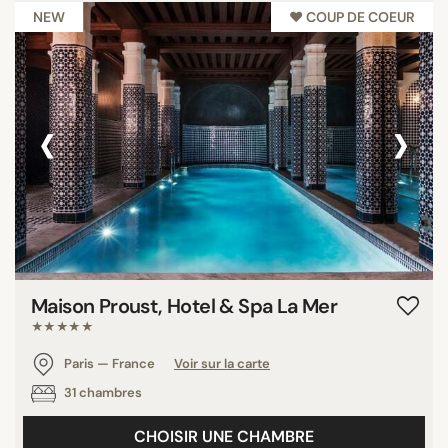
NEW
♥︎ COUP DE COEUR
‹
›
Maison Proust, Hotel & Spa La Mer
★★★★★
Paris — France
Voir sur la carte
31 chambres
CHOISIR UNE CHAMBRE