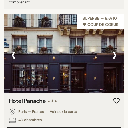
comprenant ...
SUPERBE — 8,6/10
♥︎ COUP DE COEUR
‹
›
Hotel Panache
★★★
Paris — France
Voir sur la carte
40 chambres