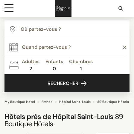
Destinations
TYPE
Inspiration
Appartements
Auberges de Jeunesse
Adultes
Enfants
Chambres
Boutique Hotels de Luxe
2
0
1
Media
Boutique Hôtels
RECHERCHER
Budget Hotels
Contact
Classique
Demeures d’Exception
My Boutique Hotel
France
Hôpital Saint-Louis
89 Boutique Hôtels
Tout afficher
Hôtels près de
Hôpital Saint-Louis
89
Boutique Hôtels
THÈME