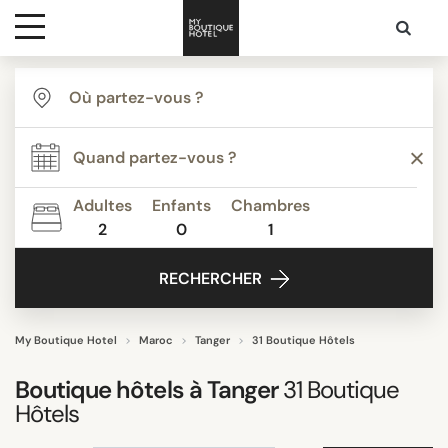
Destinations
TYPE
Inspiration
THÈME
Adultes
Enfants
Chambres
2
0
1
Media
ÉQUIPEMENTS
RECHERCHER
Contact
ÉTOILES
My Boutique Hotel
Maroc
Tanger
31 Boutique Hôtels
Boutique hôtels à
Tanger
31
Boutique
NOTE
Hôtels