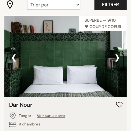
FILTRER
RECHERCHER
SUPERBE — 9/10
♥︎ COUP DE COEUR
‹
›
Dar Nour
Tanger
Voir sur la carte
9 chambres