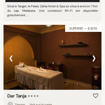
Situé à Tanger, le Palais Zahia Hotel & Spa se situe à environ 7 km
du cap Malabata. Une connexion Wi-Fi est disponible
gratuitement. ...
SUPERBE — 8,9/10
‹
›
Dar Tanja
★★★★
Tanger
Voir sur la carte