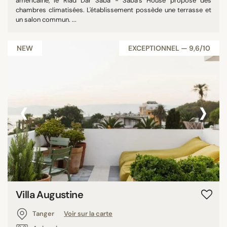
américaine, le Riad Dar Saba - Saba's House propose des
chambres climatisées. L'établissement possède une terrasse et
un salon commun. ...
NEW
EXCEPTIONNEL — 9,6/10
‹
›
Villa Augustine
Tanger
Voir sur la carte