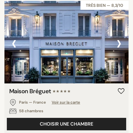
TRÈS BIEN — 8,3/10
‹
›
Maison Bréguet
★★★★★
Paris — France
Voir sur la carte
58 chambres
CHOISIR UNE CHAMBRE