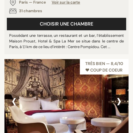
Paris — France
Voir sur la carte
Rooftop
31 chambres
Salle de réunion
CHOISIR UNE CHAMBRE
Tout afficher
Possédant une terrasse, un restaurant et un bar, l’établissement
Maison Proust, Hotel & Spa La Mer se situe dans le centre de
ÉTOILES
Paris, à 1,1 km de ce lieu d’intérêt : Centre Pompidou. Cet ...
Non classé
TRÈS BIEN — 8,4/10
1 étoile
♥︎ COUP DE COEUR
3 étoiles
4 étoiles
5 étoiles
‹
›
NOTE
7/10
8/10