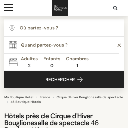
Destinations
TYPE
Inspiration
Appartements
Boutique Hotels de Luxe
Adultes
Enfants
Chambres
Boutique Hôtels
2
0
1
Media
Budget Hotels
RECHERCHER
Classique
Contact
Demeures d’Exception
Design hotels
My Boutique Hotel
France
Cirque d'Hiver Bouglionesalle de spectacle
46 Boutique Hôtels
Tout afficher
Hôtels près de
Cirque d'Hiver
Bouglionesalle de spectacle
46
THÈME