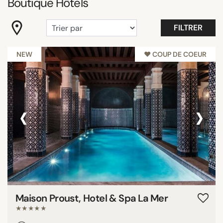
Boutique Hôtels
"Coup de Coeur"
Belle vue
FILTRER
Branché
Budget Boutique Hotels Paris
NEW
♥︎ COUP DE COEUR
Confidentiel
Maison&Objet
Philippe Starck
‹
›
Tout afficher
ÉQUIPEMENTS
Balcon
Chambres familiales
Jardin/terrasse
Maison Proust, Hotel & Spa La Mer
Piscine
★★★★★
Restaurant