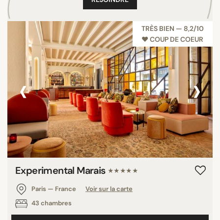
TRÈS BIEN — 8,2/10
♥︎ COUP DE COEUR
‹
›
Experimental Marais
★★★★★
Paris — France
Voir sur la carte
43 chambres