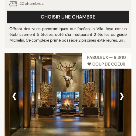
22 chambres
CHOISIR UNE CHAMBRE
Offrant des vues panoramiques sur l'océan, la Vila Joya est un
établissement 5 étoiles, doté d'un restaurant 2 étoiles au guide
Michelin. Ce complexe primé possède 2 piscines extérieures, un ...
FABULEUX — 9,3/10
♥︎ COUP DE COEUR
‹
›