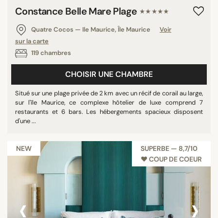
Constance Belle Mare Plage
★★★★★
Quatre Cocos — Ile Maurice, Île Maurice
Voir
sur la carte
119 chambres
CHOISIR UNE CHAMBRE
Situé sur une plage privée de 2 km avec un récif de corail au large,
sur l'île Maurice, ce complexe hôtelier de luxe comprend 7
restaurants et 6 bars. Les hébergements spacieux disposent
d'une ...
NEW
SUPERBE — 8,7/10
♥︎ COUP DE COEUR
‹
›