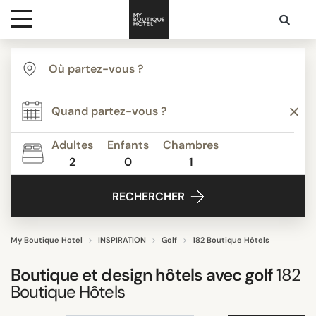
Destinations
TYPE
Inspiration
Agritourisme
Appartements
Adultes
Enfants
Chambres
Bed & Breakfast
2
0
1
Media
Boutique Hotels de Luxe
RECHERCHER
Boutique Hôtels
Contact
Budget Hotels
Classique
My Boutique Hotel
INSPIRATION
Golf
182 Boutique Hôtels
Tout afficher
Boutique et design hôtels avec
golf
182
Boutique Hôtels
THÈME