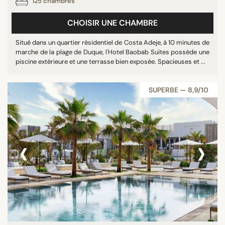
125 chambres
Australie
CHOISIR UNE CHAMBRE
Brésil
République tchèque
Situé dans un quartier résidentiel de Costa Adeje, à 10 minutes de
marche de la plage de Duque, l'Hotel Baobab Suites possède une
Chili
piscine extérieure et une terrasse bien exposée. Spacieuses et ...
Suède
SUPERBE — 8,9/10
RECHERCHER
‹
›