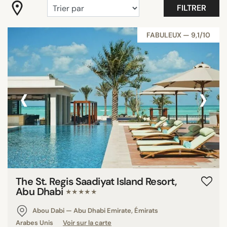
FILTRER
"Coup de Coeur"
Adultes
FABULEUX — 9,1/10
Belle vue
Best Hotels Mallorca 2025
Bord de Mer
‹
›
Branché
Campagne
Tout afficher
ÉQUIPEMENTS
Balcon
The St. Regis Saadiyat Island Resort,
Chambres familiales
Abu Dhabi
★★★★★
Jardin/terrasse
Piscine
Abou Dabi — Abu Dhabi Emirate, Émirats
Arabes Unis
Voir sur la carte
Piscine privée