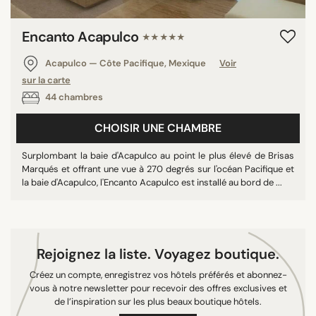
10/10
Encanto Acapulco
★★★★★
Acapulco — Côte Pacifique, Mexique
Voir
PAYS
sur la carte
Émirats Arabes Unis
44 chambres
Mexique
CHOISIR UNE CHAMBRE
Espagne
Maroc
Surplombant la baie d'Acapulco au point le plus élevé de Brisas
Marqués et offrant une vue à 270 degrés sur l'océan Pacifique et
France
la baie d'Acapulco, l'Encanto Acapulco est installé au bord de ...
Portugal
Suisse
Grèce
Rejoignez la liste. Voyagez boutique.
Royaume-Uni
États-Unis
Créez un compte, enregistrez vos hôtels préférés et abonnez-
vous à notre newsletter pour recevoir des offres exclusives et
Italie
de l’inspiration sur les plus beaux boutique hôtels.
Île Maurice