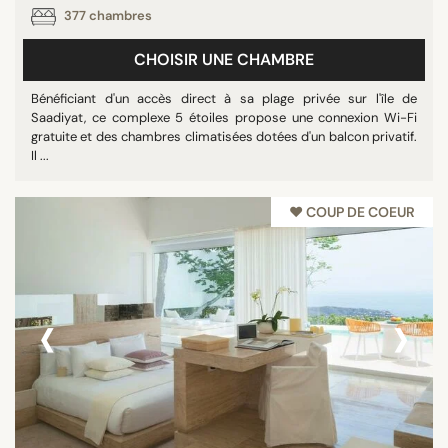
377 chambres
Piscines panoramiques
Plage privée
CHOISIR UNE CHAMBRE
Tout afficher
Bénéficiant d'un accès direct à sa plage privée sur l'île de
Saadiyat, ce complexe 5 étoiles propose une connexion Wi-Fi
gratuite et des chambres climatisées dotées d'un balcon privatif.
ÉTOILES
Il ...
Non classé
♥︎ COUP DE COEUR
3 étoiles
4 étoiles
5 étoiles
‹
›
NOTE
7/10
8/10
9/10