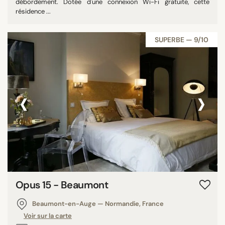
débordement. Dotée d'une connexion Wi-Fi gratuite, cette
résidence ...
SUPERBE — 9/10
‹
›
Opus 15 - Beaumont
Beaumont-en-Auge — Normandie, France
Voir sur la carte