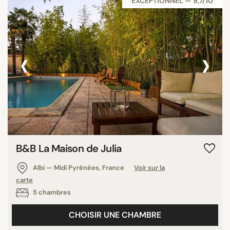
EXCEPTIONNEL — 9,7/10
‹
›
B&B La Maison de Julia
Albi — Midi Pyrénées, France
Voir sur la
carte
5 chambres
CHOISIR UNE CHAMBRE