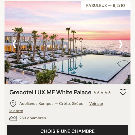
FABULEUX — 9,2/10
‹
›
Grecotel LUX.ME White Palace​
★★★★★
Adelianos Kampos — Crète, Grèce
Voir sur
la carte
263 chambres
CHOISIR UNE CHAMBRE