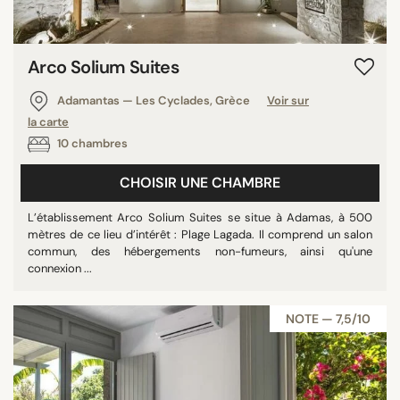
Slovénie
Antigua-et-Barbuda
Arco Solium Suites
Bonaire, Saint-Eustache et Saba
Islande
Adamantas — Les Cyclades, Grèce
Voir sur
Croatie
la carte
10 chambres
Hongrie
Monténégro
CHOISIR UNE CHAMBRE
Argentine
L’établissement Arco Solium Suites se situe à Adamas, à 500
République dominicaine
mètres de ce lieu d’intérêt : Plage Lagada. Il comprend un salon
Égypte
commun, des hébergements non-fumeurs, ainsi qu'une
connexion ...
Viêt Nam
Indonésie
NOTE — 7,5/10
Saint-Vincent-et-les Grenadines
Sainte-Lucie
Costa Rica
Chili