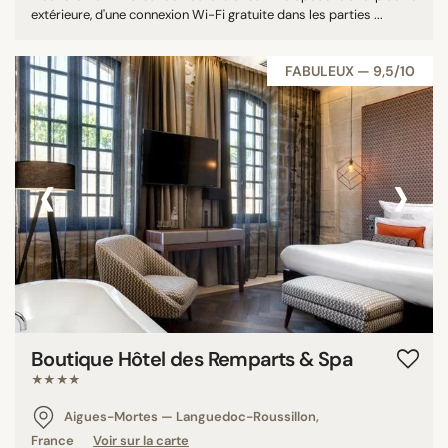
extérieure, d'une connexion Wi-Fi gratuite dans les parties ...
FABULEUX — 9,5/10
‹
›
Boutique Hôtel des Remparts & Spa
★★★★
Aigues-Mortes — Languedoc-Roussillon,
France
Voir sur la carte