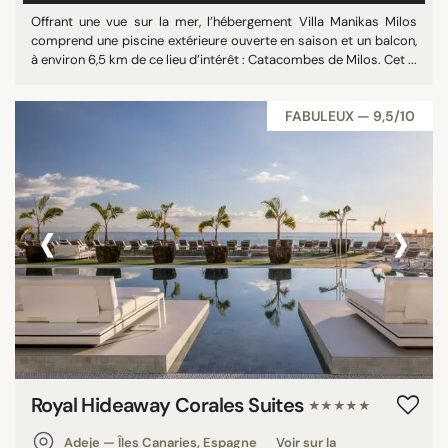
Offrant une vue sur la mer, l’hébergement Villa Manikas Milos
Monaco
comprend une piscine extérieure ouverte en saison et un balcon,
Oman
à environ 6,5 km de ce lieu d’intérêt : Catacombes de Milos. Cet ...
Saint-Christophe-et-Niévès
République tchèque
FABULEUX — 9,5/10
Équateur
Aruba
Polynésie française
‹
›
Madagascar
Lettonie
Honduras
La Grenade
Barbade
Guadeloupe
Porto Rico
Royal Hideaway Corales Suites
★★★★★
Malte
Singapour
Adeje — Îles Canaries, Espagne
Voir sur la