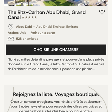
8/10
The Ritz-Carlton Abu Dhabi, Grand
9/10
Canal
★★★★★
10/10
Abou Dabi — Abu Dhabi Emirate, Émirats
Arabes Unis
Voir sur la carte
528 chambres
PAYS
Portugal
CHOISIR UNE CHAMBRE
Émirats Arabes Unis
Niché au milieu de jardins paysagers et pourvu d'une plage privée
Grèce
donnant sur le Grand Canal, le Ritz-Carlton Abu Dhabi est inspiré
Espagne
de l'architecture de la Renaissance. Il possède une piscine ...
Maroc
France
Australie
Rejoignez la liste. Voyagez boutique.
Belgique
Créez un compte, enregistrez vos hôtels préférés et abonnez-
Kenya
vous à notre newsletter pour recevoir des offres exclusives et
Nouvelle-Zélande
de l’inspiration sur les plus beaux boutique hôtels.