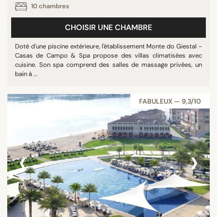
10 chambres
Piscine
Piscine privée
CHOISIR UNE CHAMBRE
Tout afficher
Doté d'une piscine extérieure, l'établissement Monte do Giestal -
Casas de Campo & Spa propose des villas climatisées avec
cuisine. Son spa comprend des salles de massage privées, un
ÉTOILES
bain à ...
Non classé
FABULEUX — 9,3/10
1 étoile
2 étoiles
3 étoiles
4 étoiles
‹
›
5 étoiles
NOTE
7/10