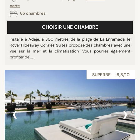
carte
Namibie
65 chambres
Taïwan
Géorgie
CHOISIR UNE CHAMBRE
Mongolie
Installé à Adeje, à 300 mètres de la plage de La Enramada, le
Lituanie
Royal Hideaway Corales Suites propose des chambres avec une
Albanie
vue sur la mer et la climatisation. Vous pourrez également
profiter de ...
Myanmar
SUPERBE — 8,8/10
RECHERCHER
‹
›