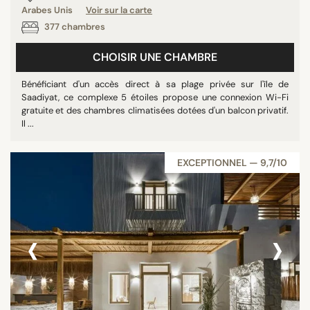
Arabes Unis
Voir sur la carte
Israël
377 chambres
Paraguay
Chypre
CHOISIR UNE CHAMBRE
Maldives
Bénéficiant d'un accès direct à sa plage privée sur l'île de
Autriche
Saadiyat, ce complexe 5 étoiles propose une connexion Wi-Fi
gratuite et des chambres climatisées dotées d'un balcon privatif.
Seychelles
Il ...
Île Maurice
Philippines
EXCEPTIONNEL — 9,7/10
Norvège
Afrique du Sud
Cambodge
‹
›
Chine
Liban
Serbie
Belize
Colombie