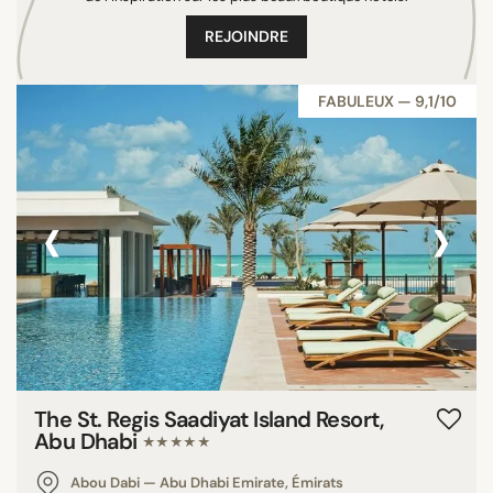
Turquie
REJOINDRE
Mexique
Arabie saoudite
FABULEUX — 9,1/10
Italie
Danemark
Suède
‹
›
Allemagne
États-Unis
Royaume-Uni
Thaïlande
Pays-Bas
Suisse
Inde
The St. Regis Saadiyat Island Resort,
Jordanie
Abu Dhabi
★★★★★
Qatar
Abou Dabi — Abu Dhabi Emirate, Émirats
Brésil