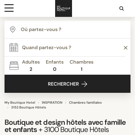
Destinations
TYPE
Inspiration
Agritourisme
Appartements
Adultes
Enfants
Chambres
Auberges de Jeunesse
2
0
1
Media
Bed & Breakfast
RECHERCHER
Best Boutique hotels Costa Rica
Contact
Boutique Hotels de Luxe
Boutique Hôtels
My Boutique Hotel
INSPIRATION
Chambres familiales
3152 Boutique Hôtels
Tout afficher
Boutique et design hôtels avec
famille
et enfants
+ 3100
Boutique Hôtels
THÈME