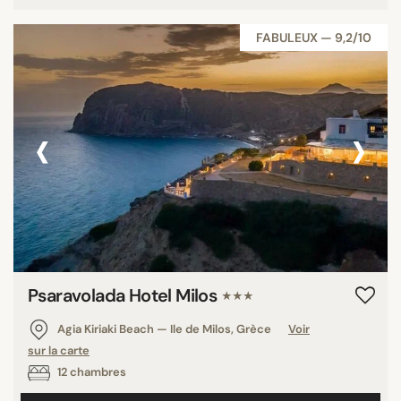
FABULEUX — 9,2/10
‹
›
Psaravolada Hotel Milos
★★★
Agia Kiriaki Beach — Ile de Milos, Grèce
Voir
sur la carte
12 chambres