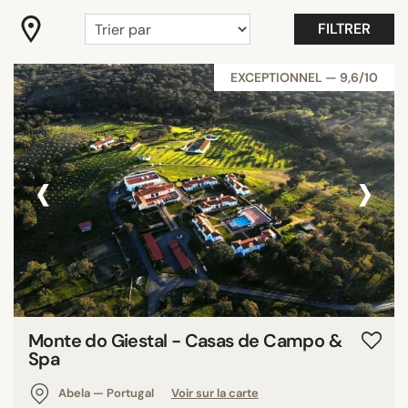
"Coup de Coeur"
FILTRER
Adultes
Belle vue
EXCEPTIONNEL — 9,6/10
Best Athens 2025
Best Crete 2025
Best Hotels Holbox
‹
›
Best Hotels Mallorca 2025
Tout afficher
ÉQUIPEMENTS
Balcon
Boutique hôtel vue sur la tour Eiffel
Monte do Giestal - Casas de Campo &
Chambres familiales
Spa
Disability Access
Abela — Portugal
Voir sur la carte
Jardin/terrasse