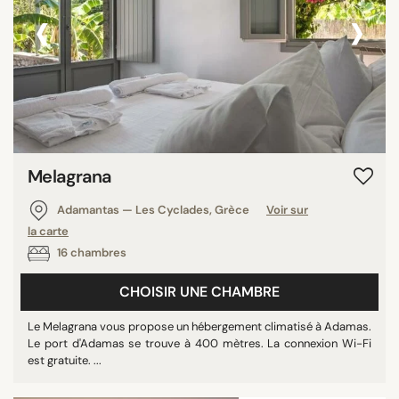
‹
›
Corée du Sud
Sénégal
Slovaquie
Malaisie
Sri Lanka
Jamaïque
Irlande
Melagrana
Nicaragua
Adamantas — Les Cyclades, Grèce
Voir sur
Guatemala
la carte
Cap-Vert
16 chambres
Martinique
CHOISIR UNE CHAMBRE
Japon
Azerbaïdjan
Le Melagrana vous propose un hébergement climatisé à Adamas.
Le port d'Adamas se trouve à 400 mètres. La connexion Wi-Fi
Uruguay
est gratuite. ...
Iles Turques et Caïques
Andorre