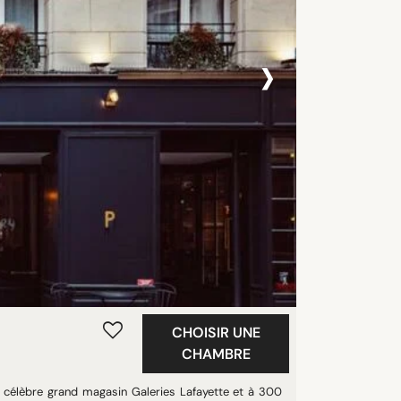
›
CHOISIR UNE
CHAMBRE
 célèbre grand magasin Galeries Lafayette et à 300