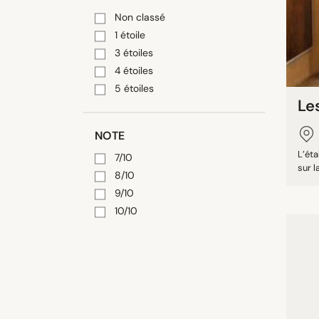
Non classé
1 étoile
3 étoiles
4 étoiles
5 étoiles
Le
NOTE
L’éta
7/10
sur l
8/10
9/10
10/10