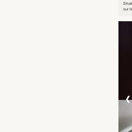
Situé
sur l
‹