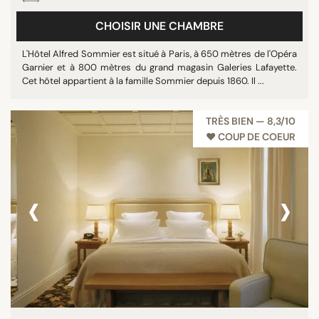
Restaurant
CHOISIR UNE CHAMBRE
Rooftop
L'Hôtel Alfred Sommier est situé à Paris, à 650 mètres de l'Opéra
Tout afficher
Garnier et à 800 mètres du grand magasin Galeries Lafayette.
Cet hôtel appartient à la famille Sommier depuis 1860. Il ...
ÉTOILES
TRÈS BIEN — 8,3/10
Non classé
♥︎ COUP DE COEUR
3 étoiles
4 étoiles
‹
›
5 étoiles
NOTE
8/10
9/10
10/10