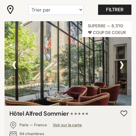
"Coup de Coeur"
FILTRER
Belle vue
Branché
SUPERBE — 8,7/10
♥︎ COUP DE COEUR
Budget Boutique Hotels Paris
Gastronomie
Maison&Objet
‹
›
Romantique
Tout afficher
ÉQUIPEMENTS
Balcon
Boutique hôtel vue sur la tour Eiffel
Hôtel Alfred Sommier
★★★★★
Chambres familiales
Paris — France
Voir sur la carte
Jardin/terrasse
94 chambres
Piscine