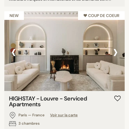
NEW
♥︎ COUP DE COEUR
‹
›
HIGHSTAY - Louvre - Serviced
Apartments
Paris — France
Voir sur la carte
3 chambres