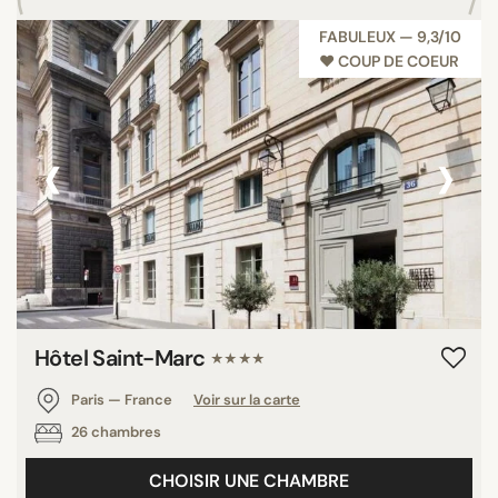
FABULEUX — 9,3/10
♥︎ COUP DE COEUR
‹
›
Hôtel Saint-Marc
★★★★
Paris — France
Voir sur la carte
26 chambres
CHOISIR UNE CHAMBRE