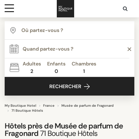
Destinations
TYPE
Inspiration
Appartements
Bed & Breakfast
Adultes
Enfants
Chambres
Boutique Hotels de Luxe
2
0
1
Media
Boutique Hôtels
RECHERCHER
Budget Hotels
Contact
Classique
Demeures d’Exception
My Boutique Hotel
France
Musée de parfum de Fragonard
71 Boutique Hôtels
Tout afficher
Hôtels près de
Musée de parfum de
Fragonard
71
Boutique Hôtels
THÈME