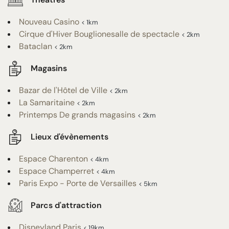
Nouveau Casino
< 1km
Cirque d'Hiver Bouglionesalle de spectacle
< 2km
Bataclan
< 2km
Magasins
Bazar de l'Hôtel de Ville
< 2km
La Samaritaine
< 2km
Printemps De grands magasins
< 2km
Lieux d'évènements
Espace Charenton
< 4km
Espace Champerret
< 4km
Paris Expo - Porte de Versailles
< 5km
Parcs d'attraction
Disneyland Paris
< 19km