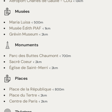
Aéroport Charles de Gaulle - CDG
< 13km
Musées
Maria Luisa
< 500m
Musée Édith PIAF
< 1km
Grévin Museum
< 2km
Monuments
Parc des Buttes Chaumont
< 700m
Sacré Coeur
< 2km
Église de Saint-Merri
< 2km
Places
Place de la République
< 800m
Place du Tertre
< 2km
Centre de Paris
< 2km
Théatres