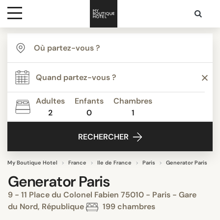
Destinations
Inspiration
Adultes
Enfants
Chambres
2
0
1
Media
RECHERCHER
Contact
My Boutique Hotel
France
Ile de France
Paris
Generator Paris
Generator Paris
9 - 11 Place du Colonel Fabien 75010 - Paris - Gare
du Nord, République
199 chambres