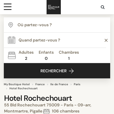
Destinations
Inspiration
Adultes
Enfants
Chambres
2
0
1
Media
RECHERCHER
Contact
My Boutique Hotel
France
Ile de France
Paris
Hotel Rochechouart
Hotel Rochechouart
55 Bld Rochechouart 75009 - Paris - 09-arr,
Montmartre, Pigalle
106 chambres