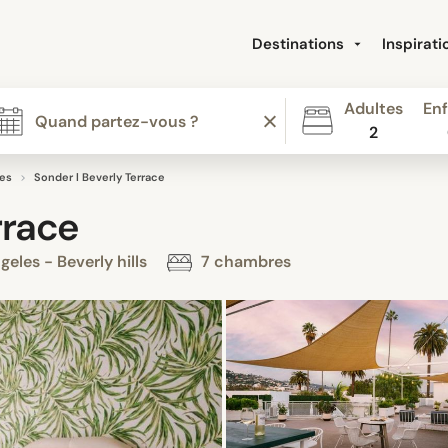
Destinations
Inspirat
Adultes
Enf
2
es
Sonder l Beverly Terrace
rrace
eles - Beverly hills
7 chambres