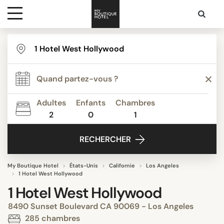
Destinations
Inspiration
Adultes
Enfants
Chambres
2
0
1
Media
RECHERCHER
Contact
My Boutique Hotel
États-Unis
Californie
Los Angeles
1 Hotel West Hollywood
1 Hotel West Hollywood
8490 Sunset Boulevard CA 90069 - Los Angeles
285 chambres