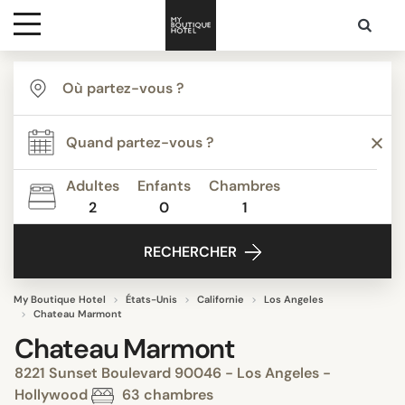
Destinations
Inspiration
Adultes
Enfants
Chambres
2
0
1
Media
RECHERCHER
Contact
My Boutique Hotel
États-Unis
Californie
Los Angeles
Chateau Marmont
Chateau Marmont
8221 Sunset Boulevard 90046 - Los Angeles -
Hollywood
63 chambres