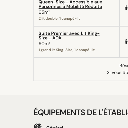
Queen-Size - Accessible aux
Personnes à Mobilité Réduite
65m²
2 lit double, 1 canapé-lit
Suite Premier avec Lit King-
Size - ADA
60m²
1 grand lit King-Size, 1 canapé-lit
Rése
Si vous êt
ÉQUIPEMENTS DE L'ÉTABL
Général