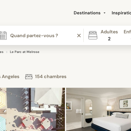
Destinations
Inspirat
Adultes
Enf
2
es
Le Parc at Melrose
s Angeles
154 chambres