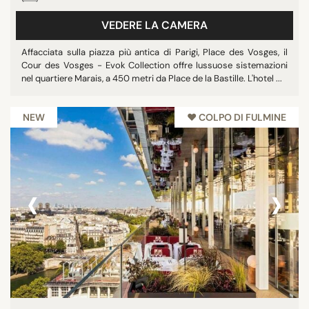
Ristorante
VEDERE LA CAMERA
Sala Conferenze
Affacciata sulla piazza più antica di Parigi, Place des Vosges, il
Mostra tutti
Cour des Vosges - Evok Collection offre lussuose sistemazioni
nel quartiere Marais, a 450 metri da Place de la Bastille. L'hotel ...
STELLE
NEW
♥︎ COLPO DI FULMINE
nessuna stella
1 stella
3 stelle
‹
›
4 stelle
5 stelle
PUNTEGGIO MEDIO
7/10
8/10