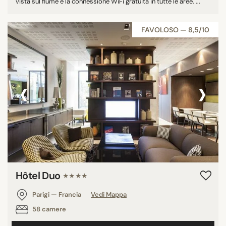
vista sul fiume e la connessione WiFi gratuita in tutte le aree. ...
FAVOLOSO — 8,5/10
‹
›
Hôtel Duo
★★★★
Parigi — Francia
Vedi Mappa
58 camere