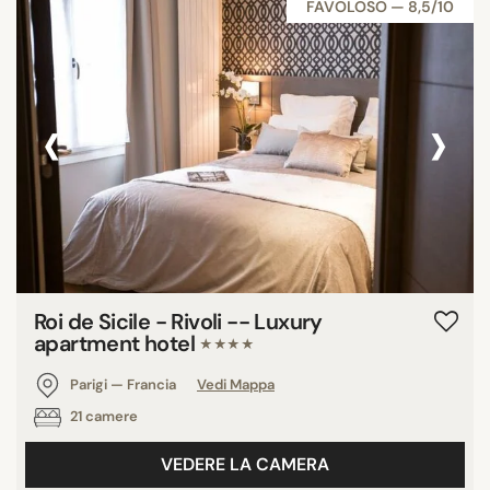
FAVOLOSO — 8,5/10
‹
›
Roi de Sicile - Rivoli -- Luxury
apartment hotel
★★★★
Parigi — Francia
Vedi Mappa
21 camere
VEDERE LA CAMERA