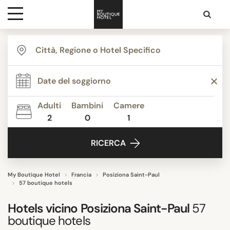
Destinazioni
THEMI
Ispirazione
Appartamenti
Boutique Hotels
Adulti
Bambini
Camere
Budget Hotels
2
0
1
Contatti
Classico contemporaneo
RICERCA
Design hotels
Grand Luxe
Hotel Business
My Boutique Hotel
Francia
Posiziona Saint-Paul
57 boutique hotels
Mostra tutti
Hotels vicino
Posiziona Saint-Paul
57
boutique hotels
STILE STRUTTURA