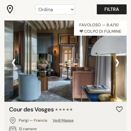
Budget Boutique Hotels Paris
FILTRA
Camera con vista
Colpo di fulmine
FAVOLOSO — 8,4/10
♥︎ COLPO DI FULMINE
Confidenziale hotels
Hotel alla Moda
Hotel Incredibili
‹
›
Hotel romantici
Mostra tutti
SERVIZI
Balcone
Camera familiare
Cour des Vosges
★★★★★
Fitness
Parigi — Francia
Vedi Mappa
Giardino o Terrazza
12 camere
Piscina