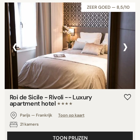
ZEER GOED — 8,5/10
‹
›
Roi de Sicile - Rivoli -- Luxury
apartment hotel
★★★★
Parijs — Frankrijk
Toon op kaart
21 kamers
TOON PRIJZEN