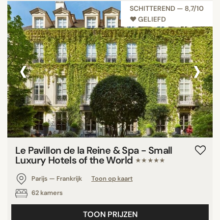
SCHITTEREND — 8,7/10
♥︎ GELIEFD
‹
›
Le Pavillon de la Reine & Spa - Small
Luxury Hotels of the World
★★★★★
Parijs — Frankrijk
Toon op kaart
62 kamers
TOON PRIJZEN