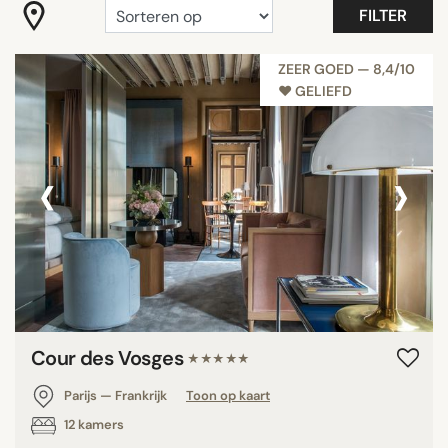
FILTER
ZOEK OP
ZEER GOED — 8,4/10
♥︎ GELIEFD
‹
›
Cour des Vosges
★★★★★
Parijs — Frankrijk
Toon op kaart
12 kamers