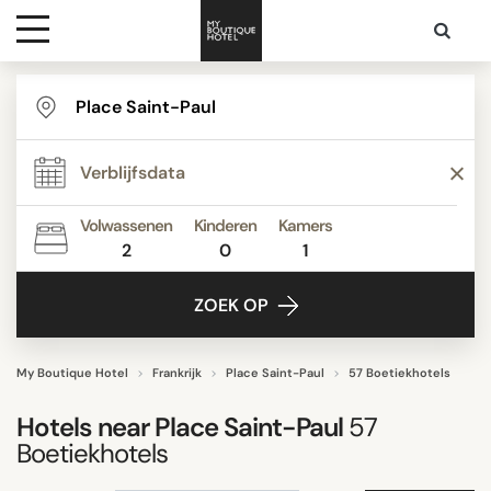
Bestemmingen
TYPE
Hoteltypes
STIJL
Volwassenen
Kinderen
Kamers
2
0
1
Contact
FACILITEITEN
ZOEK OP
STER
My Boutique Hotel
Frankrijk
Place Saint-Paul
57 Boetiekhotels
Hotels near
Place Saint-Paul
57
BEOORDELINGSSCORE
Boetiekhotels