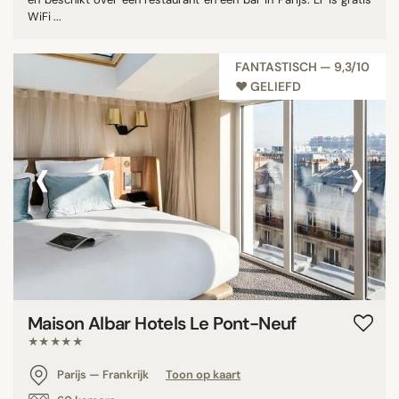
WiFi ...
FANTASTISCH — 9,3/10
♥︎ GELIEFD
‹
›
Maison Albar Hotels Le Pont-Neuf
★★★★★
Parijs — Frankrijk
Toon op kaart