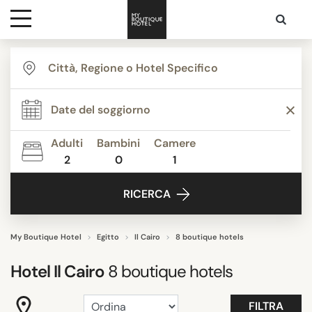
Destinazioni
THEMI
Ispirazione
Boutique Hotels
Classico contemporaneo
Adulti
Bambini
Camere
Grand Luxe
2
0
1
Contatti
Hotel Business
RICERCA
Hotel di Lusso
Resort
Ville da Sogno
My Boutique Hotel
Egitto
Il Cairo
8 boutique hotels
Mostra tutti
Hotel
Il Cairo
8
boutique hotels
SERVIZI
FILTRA