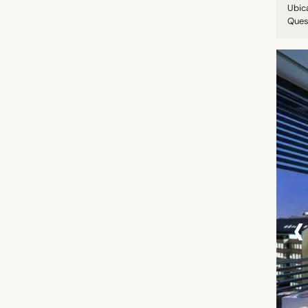
Ubic
Quest
‹