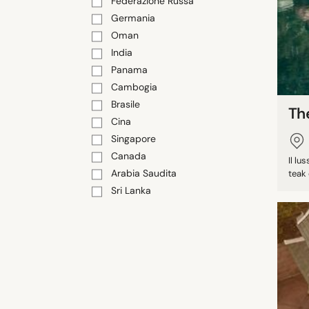
Federazione Russa
Germania
Oman
India
Panama
Cambogia
Brasile
Th
Cina
Singapore
Canada
Il lu
Arabia Saudita
teak 
Sri Lanka