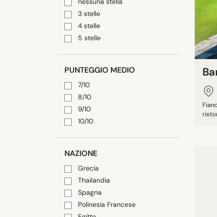
nessuna stella
3 stelle
4 stelle
5 stelle
PUNTEGGIO MEDIO
Ba
7/10
8/10
Fian
9/10
risto
10/10
NAZIONE
Grecia
Thailandia
Spagna
Polinesia Francese
Egitto