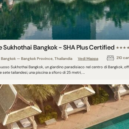
e Sukhothai Bangkok - SHA Plus Certified
★★★
210 ca
Bangkok — Bangkok Province, Thailandia
Vedi Mappa
ssuoso Sukhothai Bangkok, un giardino paradisiaco nel centro di Bangkok, of
e sete tailandesi, una piscina a sfioro di 25 metri, ...