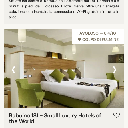
Situato nel centro di Roma, a soli 200 metri dai Fori Romani e a 5
minuti a piedi dal Colosseo, l'Hotel Nerva offre una variegata
colazione continentale, la connessione Wi-Fi gratuita in tutte le
aree ...
FAVOLOSO — 8,4/10
♥︎ COLPO DI FULMINE
‹
›
Babuino 181 - Small Luxury Hotels of
the World