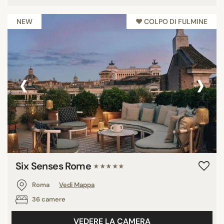
NEW
♥︎ COLPO DI FULMINE
‹
›
Six Senses Rome
★★★★★
Roma
Vedi Mappa
36 camere
VEDERE LA CAMERA