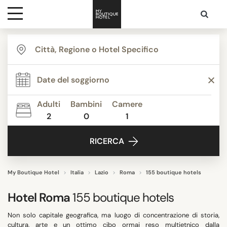
Destinazioni
THEMI
Ispirazione
STILE STRUTTURA
Adulti
Bambini
Camere
2
0
1
Contatti
SERVIZI
RICERCA
STELLE
My Boutique Hotel
Italia
Lazio
Roma
155 boutique hotels
Hotel
Roma
155
boutique hotels
PUNTEGGIO MEDIO
Non solo capitale geografica, ma luogo di concentrazione di storia,
cultura, arte e un ottimo cibo ormai reso multietnico dalla