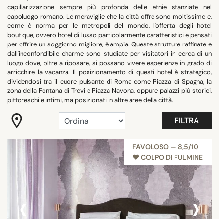
capillarizzazione sempre più profonda delle etnie stanziate nel
QUARTIERI
capoluogo romano. Le meraviglie che la città offre sono moltissime e,
come è norma per le metropoli del mondo, l'offerta degli hotel
boutique, ovvero hotel di lusso particolarmente caratteristici e pensati
RICERCA
per offrire un soggiorno migliore, è ampia. Queste strutture raffinate e
dall'inconfondibile charme sono studiate per visitatori in cerca di un
luogo dove, oltre a riposare, si possano vivere esperienze in grado di
arricchire la vacanza. Il posizionamento di questi hotel è strategico,
dividendosi tra il cuore pulsante di Roma come Piazza di Spagna, la
zona della Fontana di Trevi e Piazza Navona, oppure palazzi più storici,
pittoreschi e intimi, ma posizionati in altre aree della città.
FILTRA
FAVOLOSO — 8,5/10
♥︎ COLPO DI FULMINE
‹
›