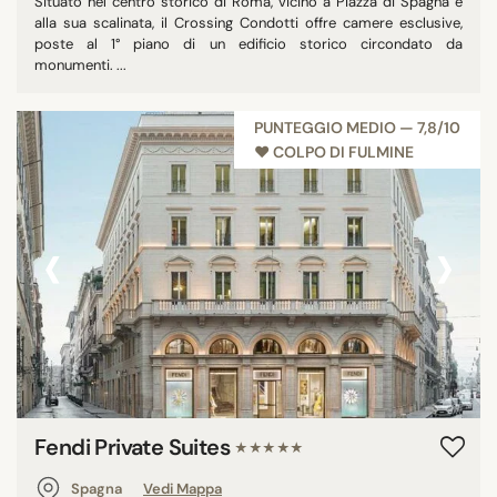
Situato nel centro storico di Roma, vicino a Piazza di Spagna e
alla sua scalinata, il Crossing Condotti offre camere esclusive,
poste al 1° piano di un edificio storico circondato da
monumenti. ...
PUNTEGGIO MEDIO — 7,8/10
♥︎ COLPO DI FULMINE
‹
›
Fendi Private Suites
★★★★★
Spagna
Vedi Mappa