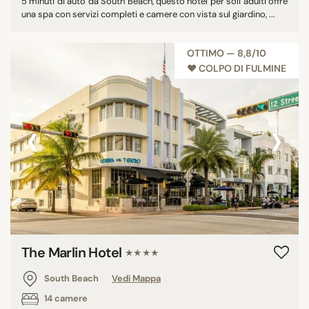
5 minuti di auto da South Beach, questo hotel per soli adulti offre
una spa con servizi completi e camere con vista sul giardino, ...
OTTIMO — 8,8/10
♥︎ COLPO DI FULMINE
‹
›
The Marlin Hotel
★★★★
South Beach
Vedi Mappa
14 camere