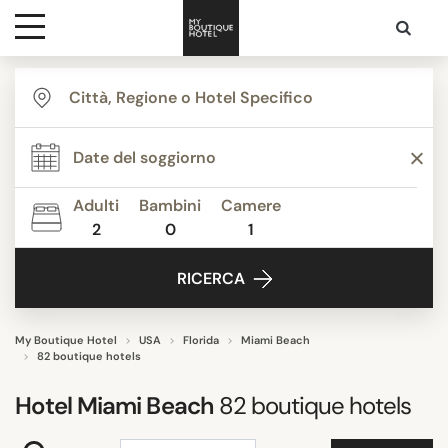
Destinazioni
THEMI
Ispirazione
Appartamenti
Beach Resorts
Adulti
Bambini
Camere
Boutique Hotels
2
0
1
Contatti
Budget Hotels
RICERCA
Casa vacanze
Classico contemporaneo
Grand Luxe
My Boutique Hotel
USA
Florida
Miami Beach
82 boutique hotels
Mostra tutti
Hotel
Miami Beach
82
boutique hotels
STILE STRUTTURA