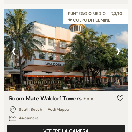
PUNTEGGIO MEDIO — 7,3/10
♥︎ COLPO DI FULMINE
‹
›
Room Mate Waldorf Towers
★★★
South Beach
Vedi Mappa
44 camere
VEDERE LA CAMERA