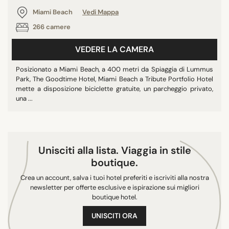
10/10
Miami Beach
Vedi Mappa
266 camere
VEDERE LA CAMERA
QUARTIERI
Brickell
Posizionato a Miami Beach, a 400 metri da Spiaggia di Lummus
Park, The Goodtime Hotel, Miami Beach a Tribute Portfolio Hotel
Mid Beach
mette a disposizione biciclette gratuite, un parcheggio privato,
North Beach
una ...
South Beach
Unisciti alla lista. Viaggia in stile
RICERCA
boutique.
Crea un account, salva i tuoi hotel preferiti e iscriviti alla nostra
newsletter per offerte esclusive e ispirazione sui migliori
boutique hotel.
UNISCITI ORA