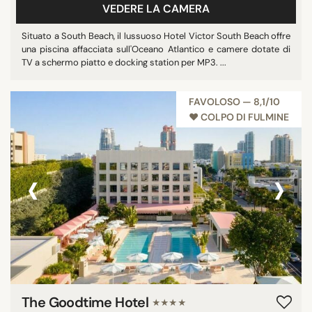
VEDERE LA CAMERA
Ristorante
Situato a South Beach, il lussuoso Hotel Victor South Beach offre
Mostra tutti
una piscina affacciata sull'Oceano Atlantico e camere dotate di
TV a schermo piatto e docking station per MP3. ...
STELLE
FAVOLOSO — 8,1/10
nessuna stella
♥︎ COLPO DI FULMINE
2 stelle
3 stelle
‹
›
4 stelle
5 stelle
PUNTEGGIO MEDIO
7/10
8/10
The Goodtime Hotel
★★★★
9/10