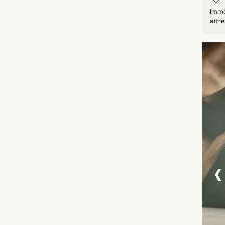
Imme
attre
‹