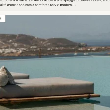
o hotel a 4 stelle, situato di fronte a una spiaggia di sabbia dorata, a sol
alità cretese abbinata a comfort e servizi moderni. ...
W