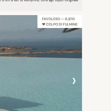
i 6 km a est di Rethymno, offre agli ospiti l'originale
FAVOLOSO — 8,3/10
NEW
♥︎ COLPO DI FULMINE
›