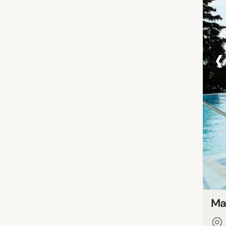
‹
Mar