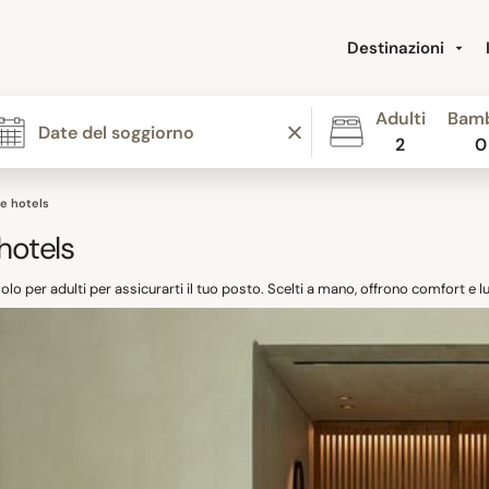
Destinazioni
Adulti
Bamb
2
0
e hotels
hotels
olo per adulti per assicurarti il tuo posto. Scelti a mano, offrono comfort e l