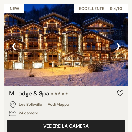
NEW
ECCELLENTE — 9,4/10
‹
›
M Lodge & Spa
★★★★★
Les Belleville
Vedi Mappa
24 camere
VEDERE LA CAMERA