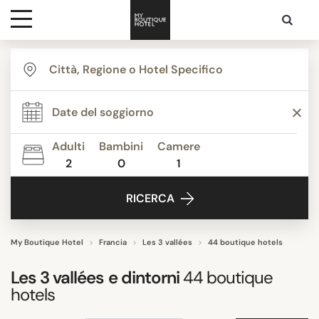
Destinazioni
THEMI
Ispirazione
Appartamenti
Boutique Hotels
Adulti
Bambini
Camere
Casa vacanze
2
0
1
Contatti
Chalet
RICERCA
Grand Luxe
Hotel di Lusso
Piccoli hotel
My Boutique Hotel
Francia
Les 3 vallées
44 boutique hotels
Mostra tutti
Les 3 vallées
e dintorni
44
boutique
hotels
STILE STRUTTURA