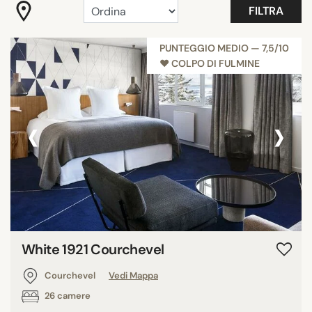
FILTRA
Camera con vista
Colpo di fulmine
PUNTEGGIO MEDIO — 7,5/10
Confidenziale hotels
♥︎ COLPO DI FULMINE
Hotel romantici
Wellness
‹
›
Mostra tutti
SERVIZI
Balcone
Camera familiare
Fitness
White 1921 Courchevel
Giardino o Terrazza
Piscina
Courchevel
Vedi Mappa
Ristorante
26 camere
Sala Conferenze