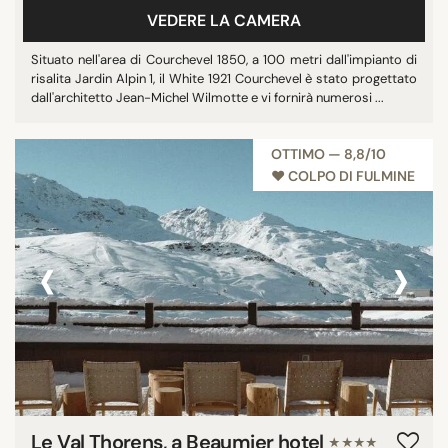
VEDERE LA CAMERA
Mostra tutti
Situato nell'area di Courchevel 1850, a 100 metri dall'impianto di
risalita Jardin Alpin 1, il White 1921 Courchevel è stato progettato
STELLE
dall'architetto Jean-Michel Wilmotte e vi fornirà numerosi ...
nessuna stella
OTTIMO — 8,8/10
3 stelle
♥︎ COLPO DI FULMINE
4 stelle
5 stelle
‹
›
PUNTEGGIO MEDIO
7/10
8/10
9/10
10/10
Le Val Thorens, a Beaumier hotel
★★★★