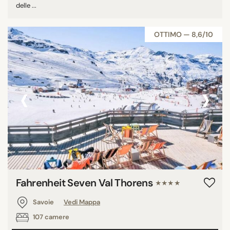
delle ...
OTTIMO — 8,6/10
‹
›
Fahrenheit Seven Val Thorens
★★★★
Savoie
Vedi Mappa
107 camere