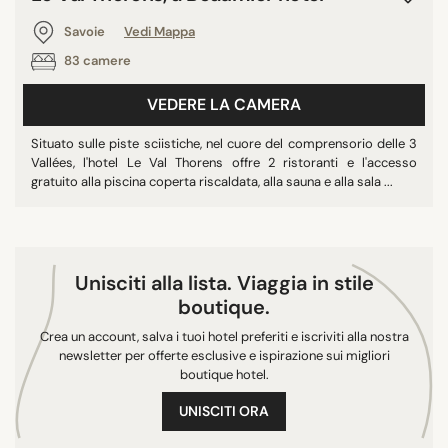
Savoie
Vedi Mappa
CITTÀ
83 camere
Courchevel
VEDERE LA CAMERA
Savoie
Les Belleville
Situato sulle piste sciistiche, nel cuore del comprensorio delle 3
Québec
Vallées, l'hotel Le Val Thorens offre 2 ristoranti e l'accesso
gratuito alla piscina coperta riscaldata, alla sauna e alla sala ...
Les Belleville
Unisciti alla lista. Viaggia in stile
RICERCA
boutique.
Crea un account, salva i tuoi hotel preferiti e iscriviti alla nostra
newsletter per offerte esclusive e ispirazione sui migliori
boutique hotel.
UNISCITI ORA