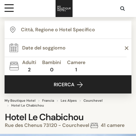
Destinazioni
Ispirazione
Adulti
Bambini
Camere
2
0
1
Contatti
RICERCA
My Boutique Hotel
Francia
Les Alpes
Courchevel
Hotel Le Chabichou
Hotel Le Chabichou
Rue des Chenus 73120 - Courchevel
41 camere