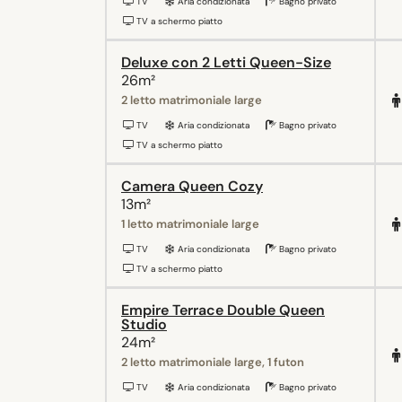
TV
Aria condizionata
Bagno privato
TV a schermo piatto
Deluxe con 2 Letti Queen-Size
26m²
2 letto matrimoniale large
TV
Aria condizionata
Bagno privato
TV a schermo piatto
Camera Queen Cozy
13m²
1 letto matrimoniale large
TV
Aria condizionata
Bagno privato
TV a schermo piatto
Empire Terrace Double Queen
Studio
24m²
2 letto matrimoniale large, 1 futon
TV
Aria condizionata
Bagno privato