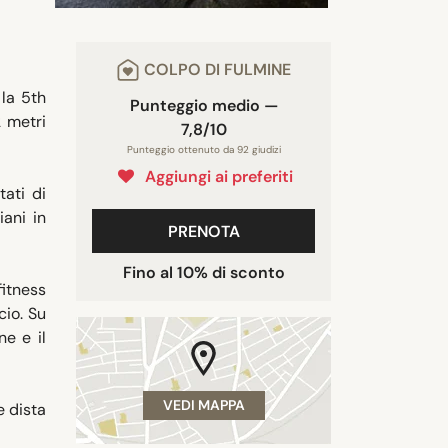
COLPO DI FULMINE
 la 5th
Punteggio medio —
 metri
7,8/10
Punteggio ottenuto da 92 giudizi
Aggiungi ai preferiti
tati di
iani in
PRENOTA
Fino al 10% di sconto
fitness
cio. Su
ne e il
VEDI MAPPA
e dista