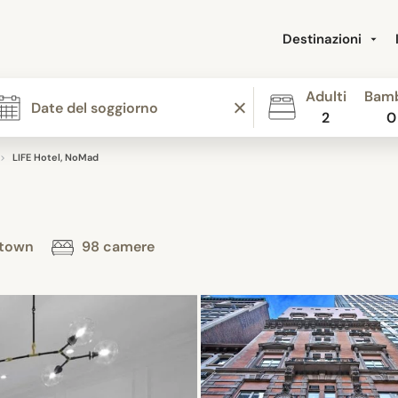
Destinazioni
Adulti
Bamb
2
0
LIFE Hotel, NoMad
idtown
98 camere