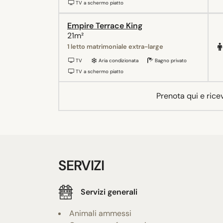
TV a schermo piatto
Empire Terrace King
21m²
1 letto matrimoniale extra-large
TV
Aria condizionata
Bagno privato
TV a schermo piatto
Prenota qui e rice
SERVIZI
Servizi generali
Animali ammessi