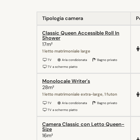
Tipologia camera
P
Classic Queen Accessible Roll In
Shower
17m²
1 letto matrimoniale large
TV
Aria condizionata
Bagno privato
TV a schermo piatto
Monolocale Writer's
28m²
1 letto matrimoniale extra-large, 1 futon
TV
Aria condizionata
Bagno privato
TV a schermo piatto
Camera Classic con Letto Queen-
Size
16m²