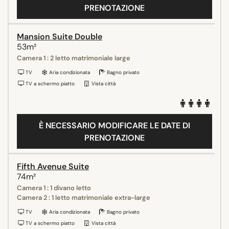
PRENOTAZIONE
Mansion Suite Double
53m²
Camera 1 : 2 letto matrimoniale large
TV
Aria condizionata
Bagno privato
TV a schermo piatto
Vista città
È NECESSARIO MODIFICARE LE DATE DI
PRENOTAZIONE
Fifth Avenue Suite
74m²
Camera 1 : 1 divano letto
Camera 2 : 1 letto matrimoniale extra-large
TV
Aria condizionata
Bagno privato
TV a schermo piatto
Vista città