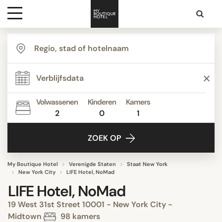
Bestemmingen
Hoteltypes
Volwassenen
Kinderen
Kamers
2
0
1
Contact
ZOEK OP
My Boutique Hotel
Verenigde Staten
Staat New York
New York City
LIFE Hotel, NoMad
LIFE Hotel, NoMad
19 West 31st Street 10001 - New York City -
Midtown
98 kamers