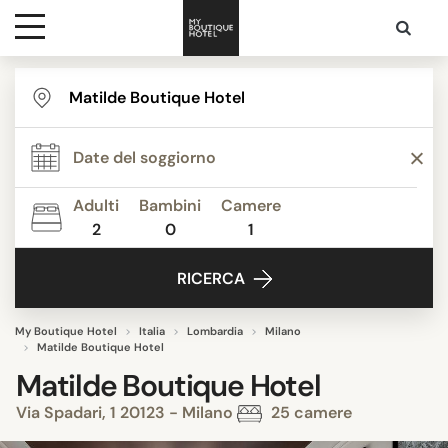
Destinazioni
Ispirazione
Adulti
Bambini
Camere
2
0
1
Contatti
RICERCA
My Boutique Hotel
Italia
Lombardia
Milano
Matilde Boutique Hotel
Matilde Boutique Hotel
Via Spadari, 1 20123 - Milano
25 camere