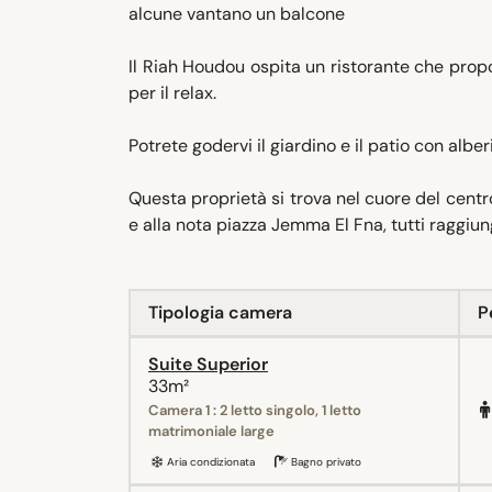
alcune vantano un balcone
Il Riah Houdou ospita un ristorante che propo
per il relax.
Potrete godervi il giardino e il patio con albe
Questa proprietà si trova nel cuore del centr
e alla nota piazza Jemma El Fna, tutti raggiung
Tipologia camera
P
Suite Superior
33m²
Camera 1 : 2 letto singolo, 1 letto
matrimoniale large
Aria condizionata
Bagno privato