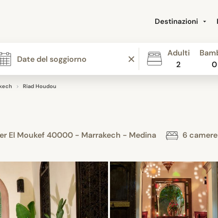
Destinazioni
Adulti
Bamb
2
0
kech
Riad Houdou
ier El Moukef 40000 - Marrakech - Medina
6 camere