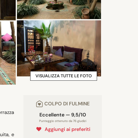
VISUALIZZA TUTTE LE FOTO
COLPO DI FULMINE
errazza
Eccellente — 9,5/10
Punteggio ottenuto da 76 giudizi
Aggiungi ai preferiti
ita, e