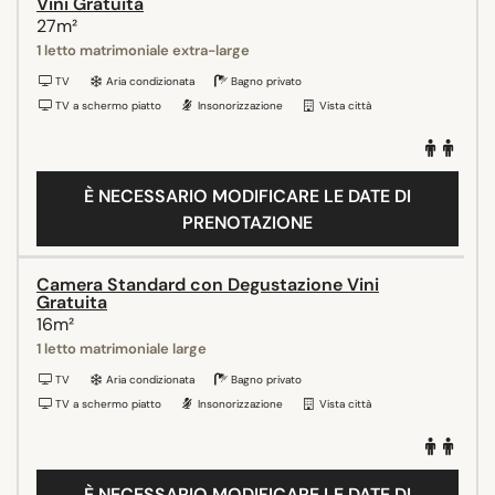
Vini Gratuita
27m²
1 letto matrimoniale extra-large
TV
Aria condizionata
Bagno privato
TV a schermo piatto
Insonorizzazione
Vista città
È NECESSARIO MODIFICARE LE DATE DI
PRENOTAZIONE
Camera Standard con Degustazione Vini
Gratuita
16m²
1 letto matrimoniale large
TV
Aria condizionata
Bagno privato
TV a schermo piatto
Insonorizzazione
Vista città
È NECESSARIO MODIFICARE LE DATE DI