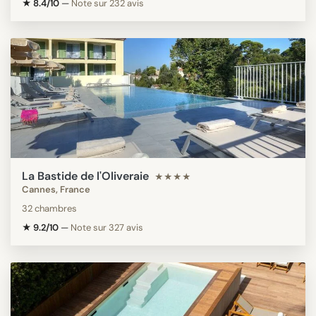
★ 8.4/10
—
Note sur 232 avis
La Bastide de l'Oliveraie
★★★★
Cannes, France
32 chambres
★ 9.2/10
—
Note sur 327 avis