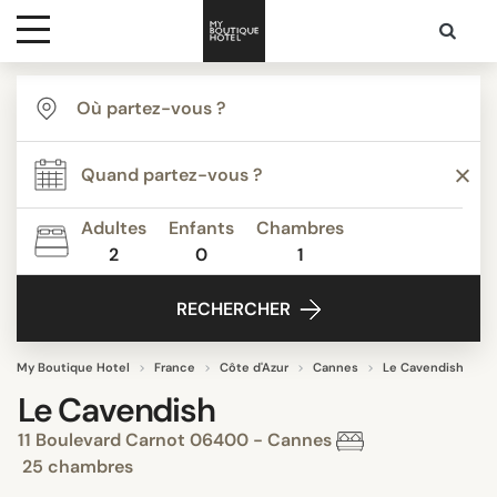
Destinations
Inspiration
Adultes
Enfants
Chambres
2
0
1
Media
RECHERCHER
Contact
My Boutique Hotel
France
Côte d'Azur
Cannes
Le Cavendish
Le Cavendish
11 Boulevard Carnot 06400 - Cannes
25 chambres