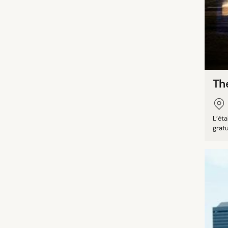
Th
L’ét
gratu