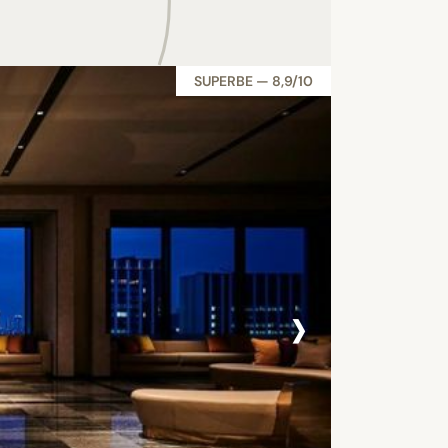
SUPERBE — 8,9/10
›