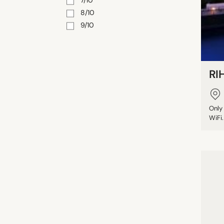
7/10
8/10
9/10
RI
Only
WiFi.