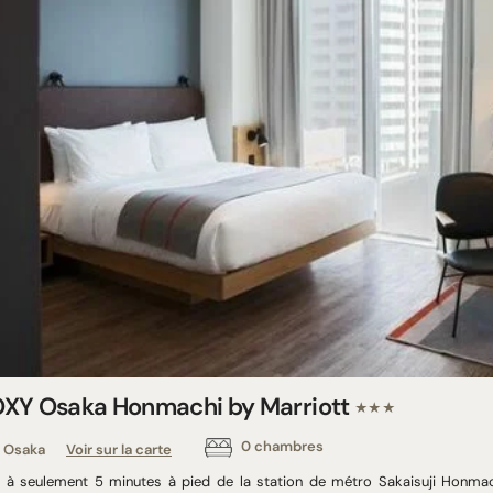
XY Osaka Honmachi by Marriott
★★★
0 chambres
Osaka
Voir sur la carte
é à seulement 5 minutes à pied de la station de métro Sakaisuji Honma