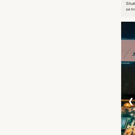
Situ
se t
‹