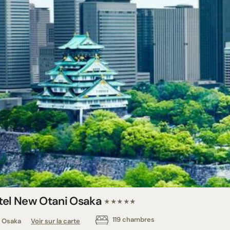
tel New Otani Osaka
★★★★★
119 chambres
Osaka
Voir sur la carte