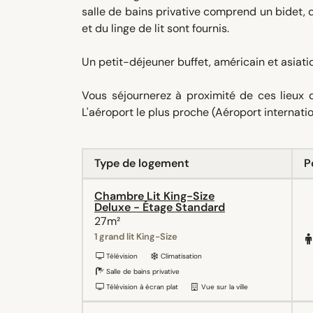
salle de bains privative comprend un bidet, d
et du linge de lit sont fournis.
Un petit-déjeuner buffet, américain et asiatiq
Vous séjournerez à proximité de ces lieux
L'aéroport le plus proche (Aéroport internati
Type de logement
P
Chambre Lit King-Size
Deluxe - Étage Standard
27m²
1 grand lit King-Size
Télévision
Climatisation
Salle de bains privative
Télévision à écran plat
Vue sur la ville