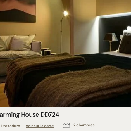
arming House DD724
12 chambres
Dorsoduro
Voir sur la carte