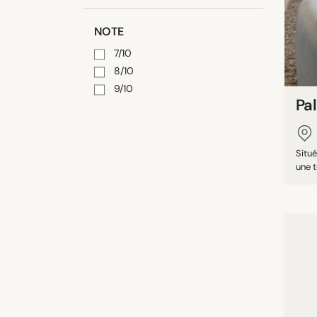
NOTE
7/10
8/10
9/10
Pal
Situ
une t