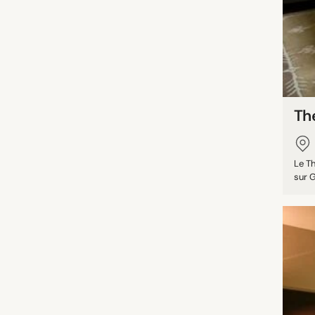
The
Le Th
sur G