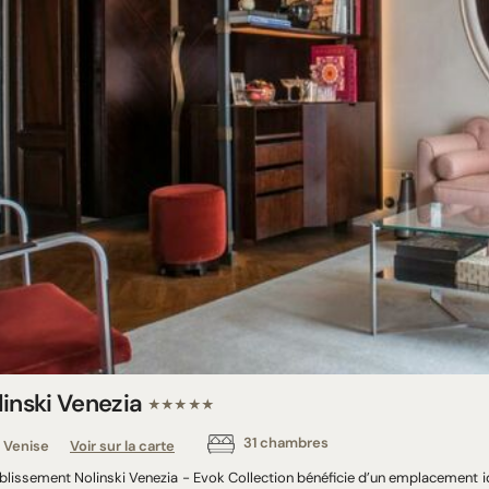
linski Venezia
★★★★★
31 chambres
Venise
Voir sur la carte
blissement Nolinski Venezia - Evok Collection bénéficie d’un emplacement id