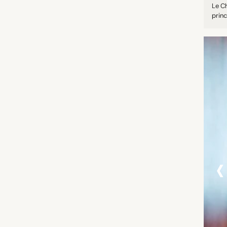
Le C
princ
‹