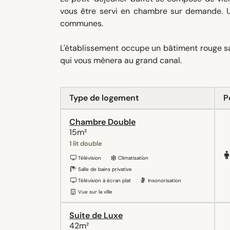
vous être servi en chambre sur demande. U
communes.
L'établissement occupe un bâtiment rouge san
qui vous mènera au grand canal.
Type de logement
P
Chambre Double
15m²
1 lit double
Télévision
Climatisation
Salle de bains privative
Télévision à écran plat
Insonorisation
Vue sur la ville
Suite de Luxe
42m²