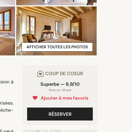
AFFICHER TOUTES LES PHOTOS
COUP DE COEUR
ision à
Superbe — 8,9/10
Note sur 48 avis
Ajouter à mes favoris
risées.
 sèche-
RÉSERVER
Il peut