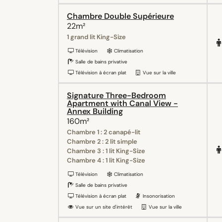
Chambre Double Supérieure
22m²
1 grand lit King-Size
Télévision
Climatisation
Salle de bains privative
Télévision à écran plat
Vue sur la ville
Signature Three-Bedroom
Apartment with Canal View -
Annex Building
160m²
Chambre 1 : 2 canapé-lit
Chambre 2 : 2 lit simple
Chambre 3 : 1 lit King-Size
Chambre 4 : 1 lit King-Size
Télévision
Climatisation
Salle de bains privative
Télévision à écran plat
Insonorisation
Vue sur un site d'intérêt
Vue sur la ville