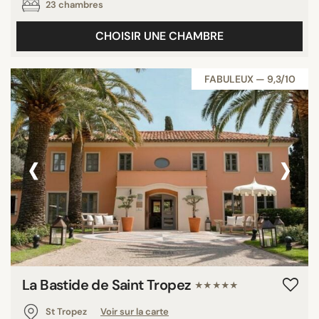
23 chambres
CHOISIR UNE CHAMBRE
FABULEUX — 9,3/10
‹
›
La Bastide de Saint Tropez
★★★★★
St Tropez
Voir sur la carte