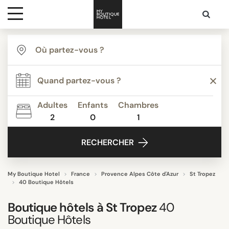
Destinations
TYPE
Inspiration
THÈME
Adultes
Enfants
Chambres
2
0
1
Media
ÉQUIPEMENTS
RECHERCHER
Contact
ÉTOILES
My Boutique Hotel
France
Provence Alpes Côte d'Azur
St Tropez
40 Boutique Hôtels
NOTE
Boutique hôtels à St Tropez
40
Boutique Hôtels