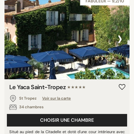
FABULEUX — 9,2/10
‹
›
Le Yaca Saint-Tropez
★★★★★
St Tropez
Voir sur la carte
34 chambres
CHOISIR UNE CHAMBRE
Situé au pied de la Citadelle et doté d'une cour intérieure avec