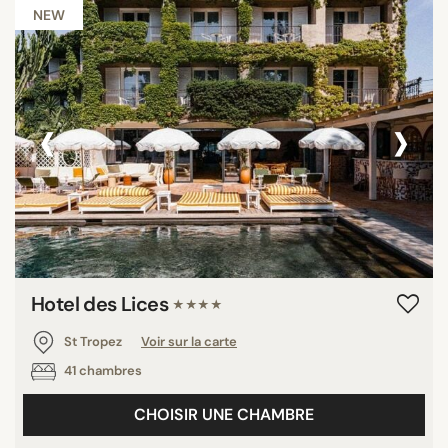
NEW
‹
›
Hotel des Lices
★★★★
St Tropez
Voir sur la carte
41 chambres
CHOISIR UNE CHAMBRE