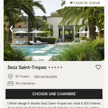
♥︎ COUP DE COEUR
‹
›
Sezz Saint-Tropez
★★★★★
St Tropez
Voir sur la carte
35 chambres
CHOISIR UNE CHAMBRE
L'hôtel design 5 étoiles Sezz Saint-Tropez est situé à 200 mètres
de la plage de Saint-Tropez et à 5 minutes en voiture du centre-