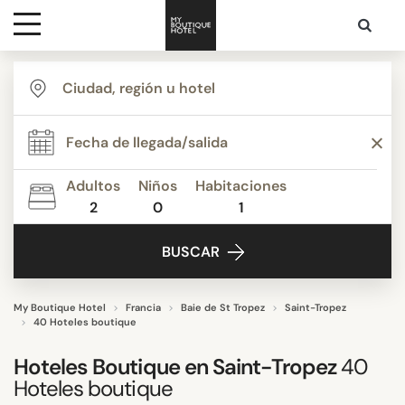
Destinos
ESTILO
Inspiración
TEMÁTICA
Adultos
Niños
Habitaciones
2
0
1
Contacto
SERVICIOS
BUSCAR
ESTRELLAS
My Boutique Hotel
Francia
Baie de St Tropez
Saint-Tropez
40 Hoteles boutique
PUNTUACIÓN
Hoteles Boutique en Saint-Tropez
40
Hoteles boutique