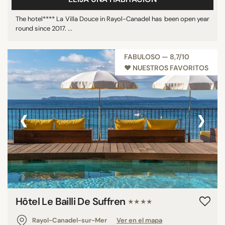
The hotel**** La Villa Douce in Rayol-Canadel has been open year
round since 2017. ...
FABULOSO — 8,7/10
♥︎ NUESTROS FAVORITOS
‹
›
Hôtel Le Bailli De Suffren
★★★★
Rayol-Canadel-sur-Mer
Ver en el mapa