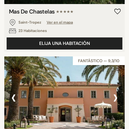
Mas De Chastelas
★★★★★
Saint-Tropez
Ver en el mapa
23 Habitaciones
ELIJA UNA HABITACIÓN
FANTÁSTICO — 9,3/10
‹
›