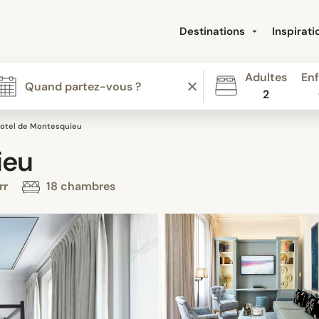
Destinations
Inspirat
Adultes
Enf
2
otel de Montesquieu
ieu
rr
18 chambres