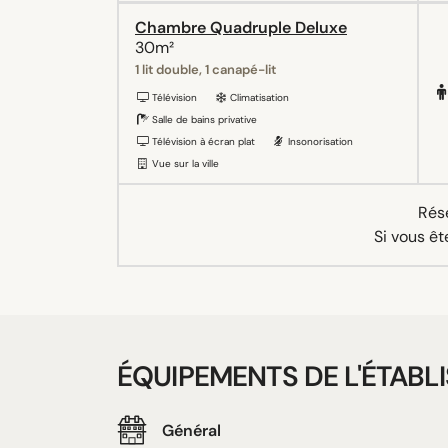
Chambre Quadruple Deluxe
30m²
1 lit double, 1 canapé-lit
Télévision
Climatisation
Salle de bains privative
Télévision à écran plat
Insonorisation
Vue sur la ville
Rése
Si vous êt
ÉQUIPEMENTS DE L'ÉTABL
Général