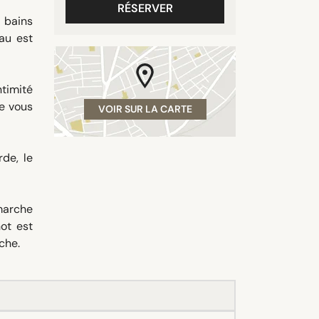
RÉSERVER
 bains
eau est
ntimité
de vous
VOIR SUR LA CARTE
de, le
 marche
ot est
che.