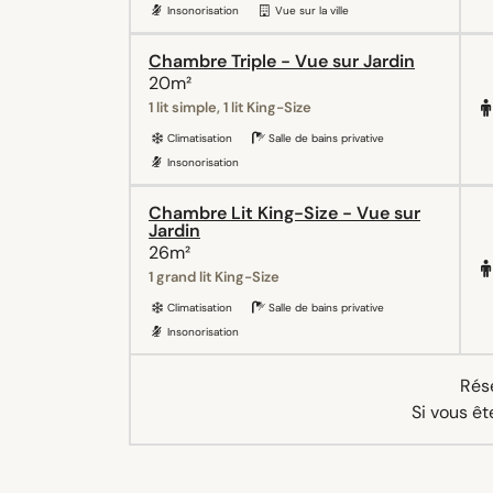
Insonorisation
Vue sur la ville
Chambre Triple - Vue sur Jardin
20m²
1 lit simple, 1 lit King-Size
Climatisation
Salle de bains privative
Insonorisation
Chambre Lit King-Size - Vue sur
Jardin
26m²
1 grand lit King-Size
Climatisation
Salle de bains privative
Insonorisation
Rése
Si vous êt