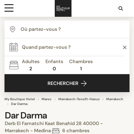
Destinations
Inspiration
Adultes
Enfants
Chambres
2
0
1
Media
RECHERCHER
Contact
My Boutique Hotel
Maroc
Marrakech-Tensift-Haouz
Marrakech
Dar Darma
Dar Darma
Derb El Farnatchi Kaat Benahid 28 40000 -
Marrakech - Medina
6 chambres