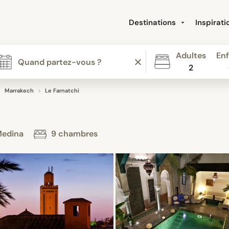
Destinations
Inspirat
Adultes
Enf
2
Marrakech
Le Farnatchi
 Medina
9 chambres