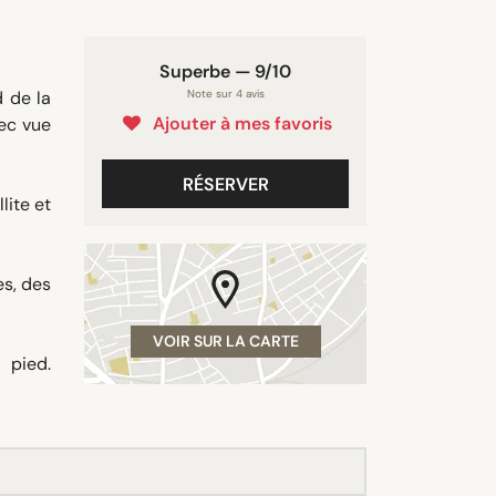
Superbe — 9/10
d de la
Note sur 4 avis
Ajouter à mes favoris
vec vue
RÉSERVER
lite et
es, des
VOIR SUR LA CARTE
 pied.