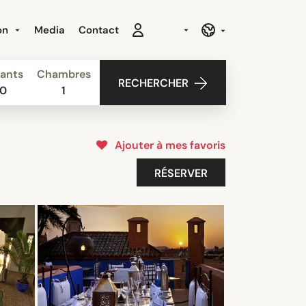
ion
Media
Contact
ants
Chambres
RECHERCHER
0
1
Ajouter à mes favoris
RÉSERVER