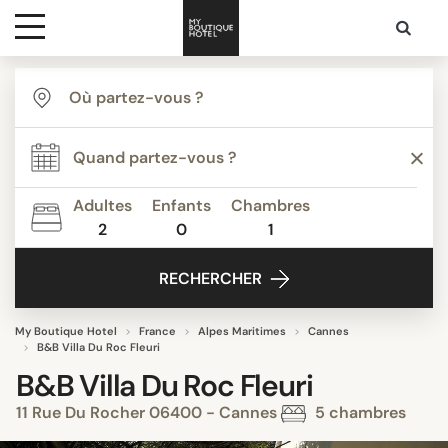
Destinations
Inspiration
Adultes
Enfants
Chambres
2
0
1
Media
RECHERCHER
Contact
My Boutique Hotel
France
Alpes Maritimes
Cannes
B&B Villa Du Roc Fleuri
B&B Villa Du Roc Fleuri
11 Rue Du Rocher 06400 - Cannes
5 chambres