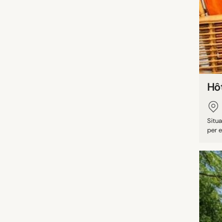
Hôt
Situa
per e