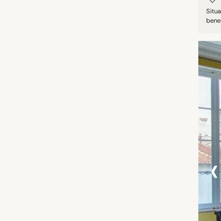
Situa
benes
‹