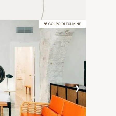
♥︎ COLPO DI FULMINE
›