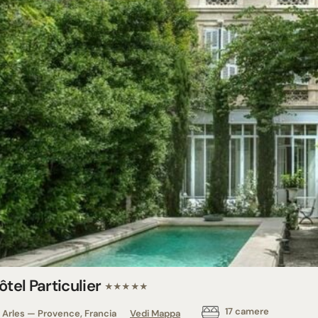
ôtel Particulier
★★★★★
17 camere
Arles — Provence, Francia
Vedi Mappa