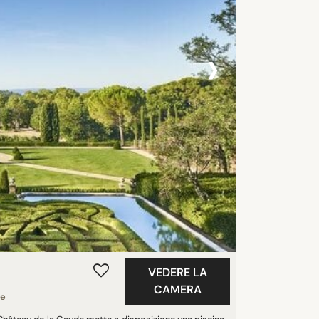
›
VEDERE LA
CAMERA
re