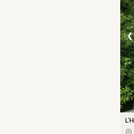
‹
L'H