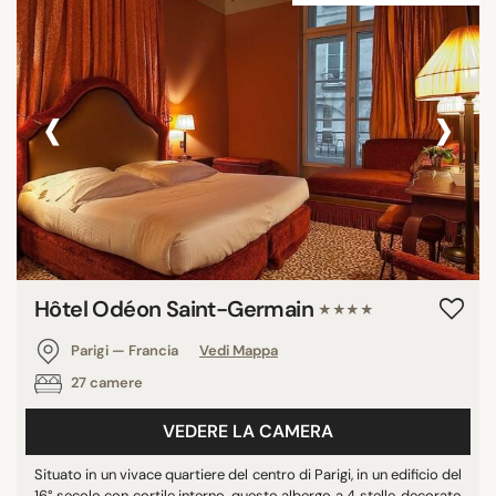
‹
›
Hôtel Odéon Saint-Germain
★★★★
Parigi — Francia
Vedi Mappa
27 camere
VEDERE LA CAMERA
Situato in un vivace quartiere del centro di Parigi, in un edificio del
16° secolo con cortile interno, questo albergo a 4 stelle, decorato