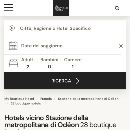
Destinazioni
THEMI
Ispirazione
STILE STRUTTURA
Adulti
Bambini
Camere
2
0
1
Contatti
SERVIZI
RICERCA
STELLE
My Boutique Hotel
Francia
Stazione della metropolitana di Odéon
28 boutique hotels
PUNTEGGIO MEDIO
Hotels vicino
Stazione della
metropolitana di Odéon
28
boutique