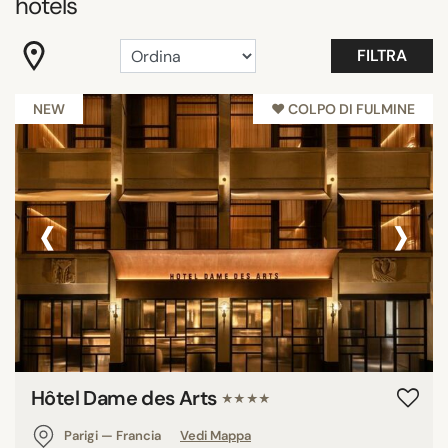
hotels
RICERCA
FILTRA
NEW
♥︎ COLPO DI FULMINE
‹
›
Hôtel Dame des Arts
★★★★
Parigi — Francia
Vedi Mappa