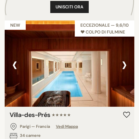
UNISCITI ORA
NEW
ECCEZIONALE — 9,6/10
♥︎ COLPO DI FULMINE
‹
›
Villa-des-Prés
★★★★★
Parigi — Francia
Vedi Mappa
34 camere