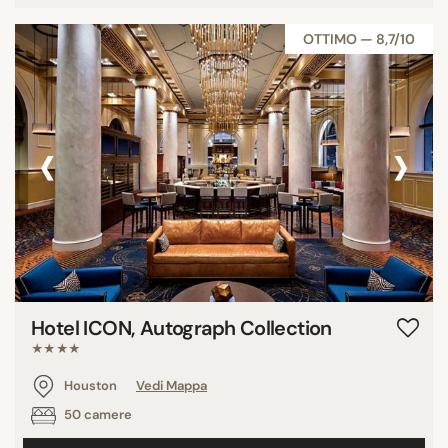
OTTIMO — 8,7/10
‹
›
Hotel ICON, Autograph Collection
★★★★
Houston
Vedi Mappa
50 camere