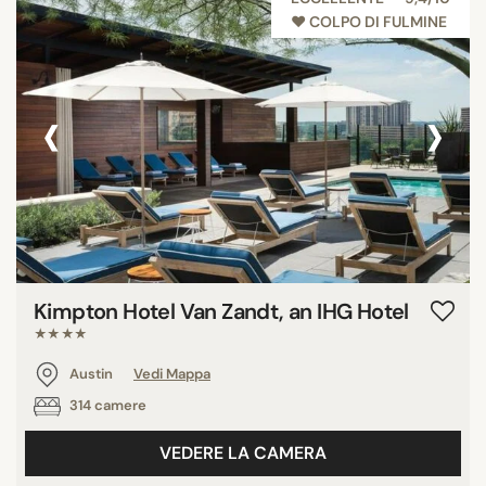
♥︎ COLPO DI FULMINE
‹
›
Kimpton Hotel Van Zandt, an IHG Hotel
★★★★
Austin
Vedi Mappa
314 camere
VEDERE LA CAMERA