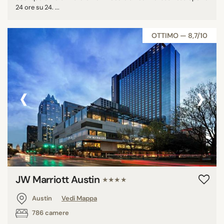
24 ore su 24. ...
OTTIMO — 8,7/10
‹
›
JW Marriott Austin
★★★★
Austin
Vedi Mappa
786 camere