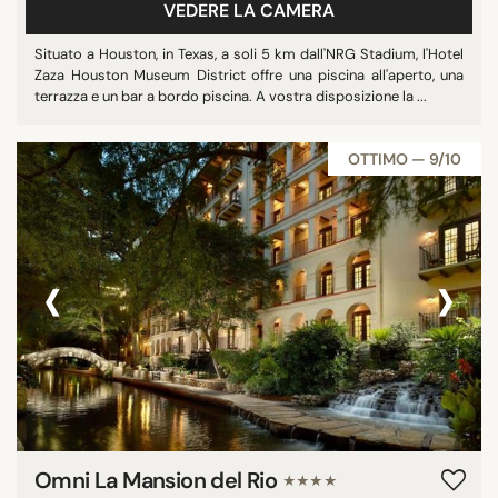
VEDERE LA CAMERA
Situato a Houston, in Texas, a soli 5 km dall'NRG Stadium, l'Hotel
Zaza Houston Museum District offre una piscina all'aperto, una
terrazza e un bar a bordo piscina. A vostra disposizione la ...
OTTIMO — 9/10
‹
›
Omni La Mansion del Rio
★★★★