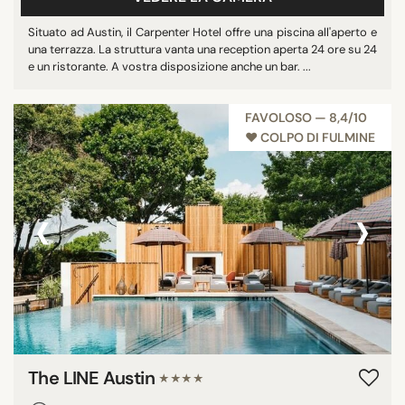
Mostra tutti
Situato ad Austin, il Carpenter Hotel offre una piscina all'aperto e
una terrazza. La struttura vanta una reception aperta 24 ore su 24
e un ristorante. A vostra disposizione anche un bar. ...
STELLE
FAVOLOSO — 8,4/10
nessuna stella
♥︎ COLPO DI FULMINE
3 stelle
4 stelle
5 stelle
‹
›
PUNTEGGIO MEDIO
7/10
8/10
9/10
10/10
The LINE Austin
★★★★