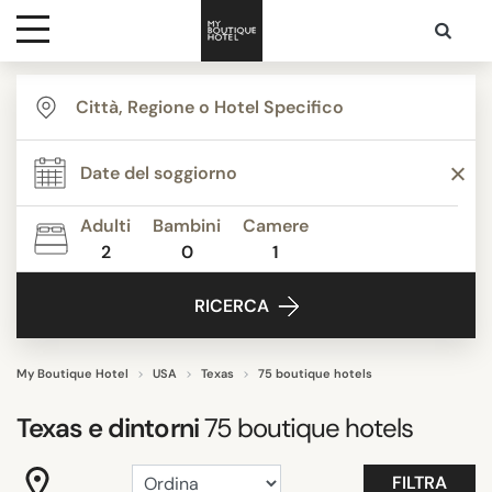
Destinazioni
THEMI
Ispirazione
Agriturismi
Appartamenti
Adulti
Bambini
Camere
Boutique Hotels
2
0
1
Contatti
Budget Hotels
RICERCA
Classico contemporaneo
Design hotels
Glamping
My Boutique Hotel
USA
Texas
75 boutique hotels
Mostra tutti
Texas
e dintorni
75
boutique hotels
STILE STRUTTURA
FILTRA