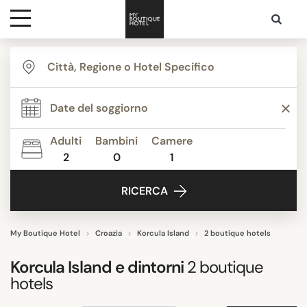
Destinazioni
THEMI
Ispirazione
CITTÀ
Adulti
Bambini
Camere
2
0
1
Contatti
RICERCA
RICERCA
My Boutique Hotel
Croazia
Korcula Island
2 boutique hotels
Korcula Island
e dintorni
2
boutique
hotels