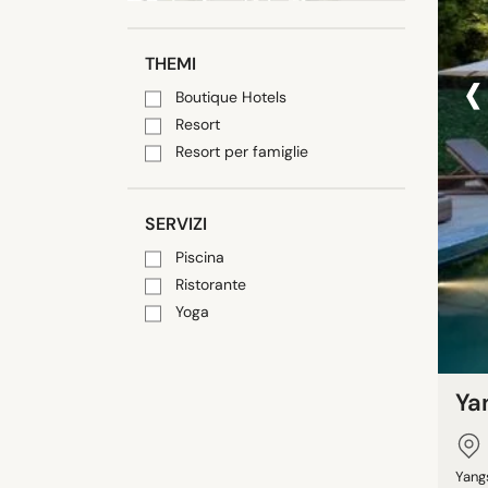
‹
THEMI
Boutique Hotels
Resort
Resort per famiglie
SERVIZI
Piscina
Ristorante
Yoga
Ya
Yang